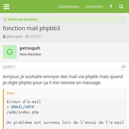
Connexion
S'inscrire
Noms de domaine
fonction mail phpbb3
A
D
getsugah
22/5/11
u
a
t
t
getsugah
G
e
e
New Member
u
d
r
e
22/5/11
d
d
#1
e
é
bonjour, je souhaite envoyer des mail via phpbb mais quand
l
b
je règle phpbb pour ça il me renvoie un message:
a
u
d
t
i
PHP:
s
Erreur d’e
-
mail

c
» 
EMAIL
/
SMTP
u
/
adm
/
index
.
php

s
s
Un problème est survenu lors de l’envoi de l’e
-
mail à
i
.