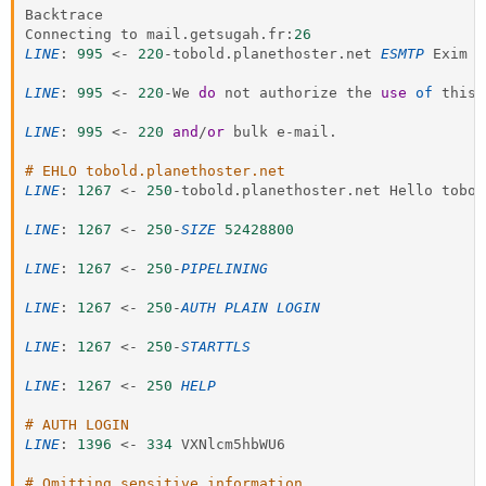
o
Backtrace

n
Connecting to mail
.
getsugah
.
fr
:
26
LINE
:
995
<
-
220
-
tobold
.
planethoster
.
net 
ESMTP
 Exim 
4
LINE
:
995
<
-
220
-
We 
do
 not authorize the 
use
of
 this 
LINE
:
995
<
-
220
and
/
or
 bulk e
-
mail
.
# EHLO tobold.planethoster.net
LINE
:
1267
<
-
250
-
tobold
.
planethoster
.
net Hello tobol
LINE
:
1267
<
-
250
-
SIZE
52428800
LINE
:
1267
<
-
250
-
PIPELINING
LINE
:
1267
<
-
250
-
AUTH
PLAIN
LOGIN
LINE
:
1267
<
-
250
-
STARTTLS
LINE
:
1267
<
-
250
HELP
# AUTH LOGIN
LINE
:
1396
<
-
334
 VXNlcm5hbWU6 

# Omitting sensitive information