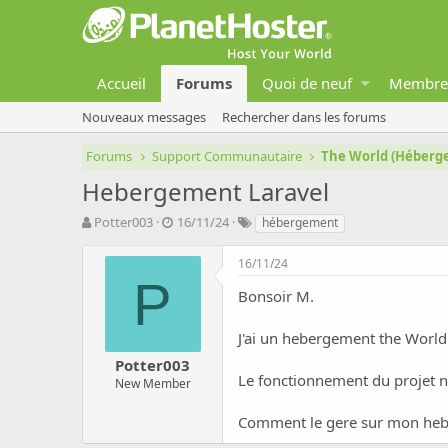
Accueil
Forums
Quoi de neuf
Membre
Nouveaux messages
Rechercher dans les forums
Forums
Support Communautaire
The World (Héber
Hebergement Laravel
A
D
T
Potter003
16/11/24
hébergement
u
a
a
t
t
g
16/11/24
e
e
s
P
u
d
Bonsoir M.
r
e
d
d
J'ai un hebergement the World 
e
é
Potter003
l
b
Le fonctionnement du projet n
a
u
New Member
d
t
i
Comment le gere sur mon he
s