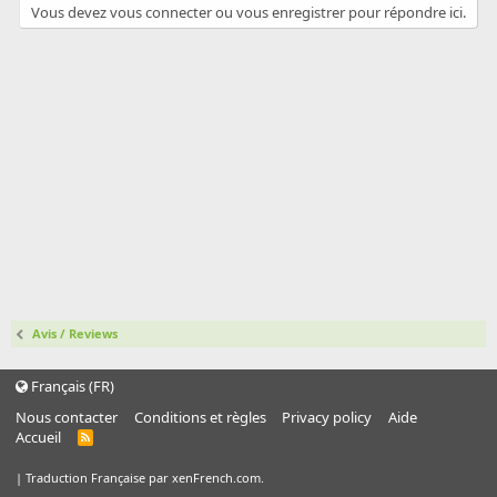
o
Vous devez vous connecter ou vous enregistrer pour répondre ici.
n
Avis / Reviews
Français (FR)
Nous contacter
Conditions et règles
Privacy policy
Aide
Accueil
R
S
S
|
Traduction Française par xenFrench.com.