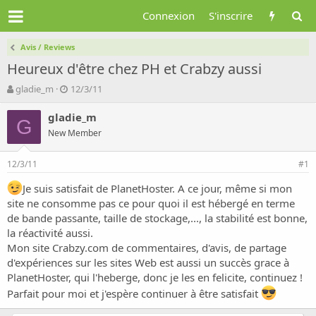
Connexion
S'inscrire
Avis / Reviews
Heureux d'être chez PH et Crabzy aussi
A
D
gladie_m
12/3/11
u
a
t
t
gladie_m
G
e
e
New Member
u
d
r
e
12/3/11
d
d
#1
e
é
Je suis satisfait de PlanetHoster. A ce jour, même si mon
l
b
site ne consomme pas ce pour quoi il est hébergé en terme
a
u
d
t
de bande passante, taille de stockage,..., la stabilité est bonne,
i
la réactivité aussi.
s
Mon site Crabzy.com de commentaires, d'avis, de partage
c
d'expériences sur les sites Web est aussi un succès grace à
u
PlanetHoster, qui l'heberge, donc je les en felicite, continuez !
s
s
Parfait pour moi et j'espère continuer à être satisfait
i