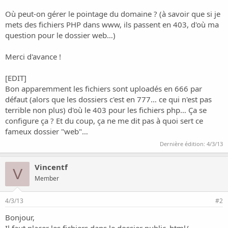
o
n
Où peut-on gérer le pointage du domaine ? (à savoir que si je
mets des fichiers PHP dans www, ils passent en 403, d'où ma
question pour le dossier web…)
Merci d'avance !
[EDIT]
Bon apparemment les fichiers sont uploadés en 666 par
défaut (alors que les dossiers c'est en 777… ce qui n'est pas
terrible non plus) d'où le 403 pour les fichiers php… Ça se
configure ça ? Et du coup, ça ne me dit pas à quoi sert ce
fameux dossier "web"…
Dernière édition:
4/3/13
Vincentf
V
Member
4/3/13
#2
Bonjour,
Il faut placer les fichiers dans le dossier public_html/ .