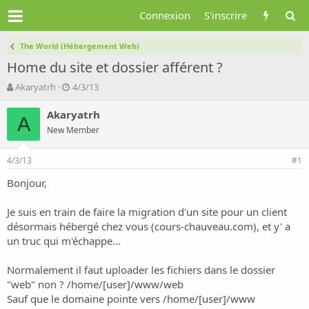
Connexion
S'inscrire
The World (Hébergement Web)
Home du site et dossier afférent ?
A
D
Akaryatrh
4/3/13
u
a
t
t
Akaryatrh
A
e
e
New Member
u
d
r
e
4/3/13
d
d
#1
e
é
Bonjour,
l
b
a
u
d
t
Je suis en train de faire la migration d'un site pour un client
i
désormais hébergé chez vous (cours-chauveau.com), et y' a
s
un truc qui m'échappe…
c
u
Normalement il faut uploader les fichiers dans le dossier
s
"web" non ? /home/[user]/www/web
s
i
Sauf que le domaine pointe vers /home/[user]/www