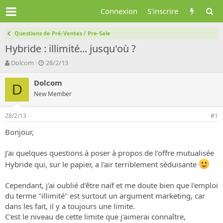
Connexion
S'inscrire
Questions de Pré-Ventes / Pre-Sale
Hybride : illimité... jusqu'où ?
A
D
Dolcom
28/2/13
u
a
t
t
Dolcom
D
e
e
New Member
u
d
r
e
28/2/13
d
d
#1
e
é
Bonjour,
l
b
a
u
d
t
J'ai quelques questions à poser à propos de l'offre mutualisée
i
Hybride qui, sur le papier, a l'air terriblement séduisante
s
c
Cependant, j'ai oublié d'être naïf et me doute bien que l'emploi
u
du terme "illimité" est surtout un argument marketing, car
s
dans les fait, il y a toujours une limite.
s
i
C'est le niveau de cette limite que j'aimerai connaître,