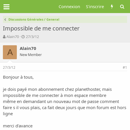
Connexion
S'inscrire
Discussions Générales / General
Impossible de me connecter
A
D
Alain70
27/3/12
u
a
t
t
Alain70
A
e
e
New Member
u
d
r
e
27/3/12
d
d
#1
e
é
Bonjour à tous,
l
b
a
u
d
t
je dois payé mon abonnement chez planethoster, mais
i
impossible de me connecter à mon espace membre
s
même en demandant un nouveau mot de passe comment
c
faire s il vous plais, ca fait deux jours que mon forum est hors
u
ligne
s
s
i
merci d'avance