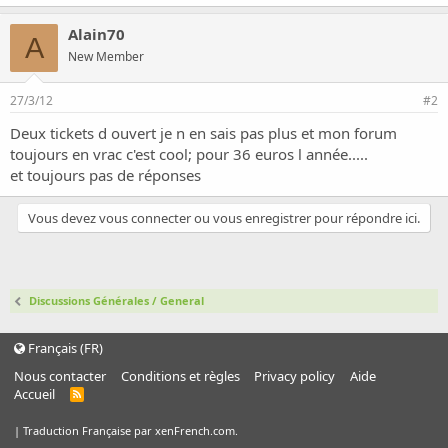
o
n
Alain70
A
New Member
27/3/12
#2
Deux tickets d ouvert je n en sais pas plus et mon forum
toujours en vrac c'est cool; pour 36 euros l année.....
et toujours pas de réponses
Vous devez vous connecter ou vous enregistrer pour répondre ici.
Discussions Générales / General
Français (FR)
Nous contacter
Conditions et règles
Privacy policy
Aide
Accueil
R
S
S
|
Traduction Française par xenFrench.com.