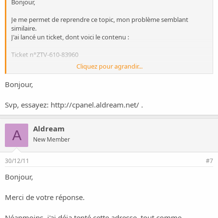
Bonjour,
Je me permet de reprendre ce topic, mon problème semblant
similaire.
J'ai lancé un ticket, dont voici le contenu :
Ticket n°ZTV-610-83960
Cliquez pour agrandir...
C'est assez ennuyeux, et je souhaiterais une solution rapide ...
Bonjour,
En remerciant d'avance pour toute aide.
Svp, essayez:
http://cpanel.aldream.net/
.
Cordialement.
Aldream
A
New Member
30/12/11
#7
Bonjour,
Merci de votre réponse.
Néanmoins, j'ai déja tenté cette adresse, tout comme