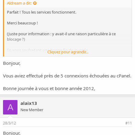
Aldream a dit:
Parfait ! Tous les services fonctionnent.
Merci beaucoup !
(Juste pour information : y avait-il une raison particulière à ce
blocage ?)
En vous souhaitant une bonne fin de journée.
Cliquez pour agrandir...
Cordialement.
Bonjour,
Vous aviez effectué près de 5 connexions échouées au cPanel.
Bonne journée à vous et bonne année 2012,
alaix13
A
New Member
28/3/12
#11
Bonjour,