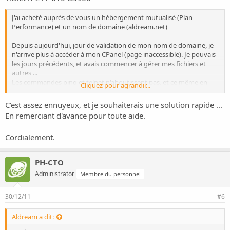
J'ai acheté auprès de vous un hébergement mutualisé (Plan
Performance) et un nom de domaine (aldream.net)
Depuis aujourd'hui, jour de validation de mon nom de domaine, je
n'arrive plus à accéder à mon CPanel (page inaccessible). Je pouvais
les jours précédents, et avais commencer à gérer mes fichiers et
autres ...
Les commandes ping et telnet n'aboutissent pas, et ce même en
Cliquez pour agrandir...
fermant firewall & antivirus ... Je suppose donc que cela ne vient pas
de ports bloqués (2083) ...
C'est assez ennuyeux, et je souhaiterais une solution rapide ...
J'ai ce même problème pour la plupart des services : webmail, ftp
En remerciant d'avance pour toute aide.
(hote: ftp.aldream.net:21, login & mot de passe associés).
Cordialement.
Auriez-vous une explication ? une démarche à suivre ?
En vous remerciant d'avance.
Cordialement
PH-CTO
Administrator
Membre du personnel
30/12/11
#6
Aldream a dit: