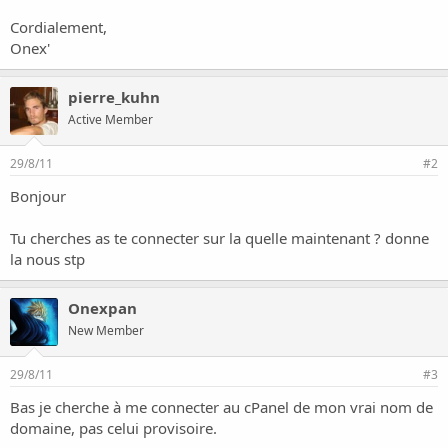
o
n
Cordialement,
Onex'
pierre_kuhn
Active Member
29/8/11
#2
Bonjour
Tu cherches as te connecter sur la quelle maintenant ? donne
la nous stp
Onexpan
New Member
29/8/11
#3
Bas je cherche à me connecter au cPanel de mon vrai nom de
domaine, pas celui provisoire.