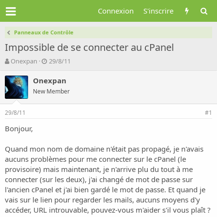
Connexion
S'inscrire
Panneaux de Contrôle
Impossible de se connecter au cPanel
A
D
Onexpan
29/8/11
u
a
t
t
Onexpan
e
e
New Member
u
d
r
e
29/8/11
d
d
#1
e
é
Bonjour,
l
b
a
u
d
t
Quand mon nom de domaine n'était pas propagé, je n'avais
i
aucuns problèmes pour me connecter sur le cPanel (le
s
provisoire) mais maintenant, je n'arrive plu du tout à me
c
connecter (sur les deux), j'ai changé de mot de passe sur
u
l'ancien cPanel et j'ai bien gardé le mot de passe. Et quand je
s
vais sur le lien pour regarder les mails, aucuns moyens d'y
s
i
accéder, URL introuvable, pouvez-vous m'aider s'il vous plaît ?