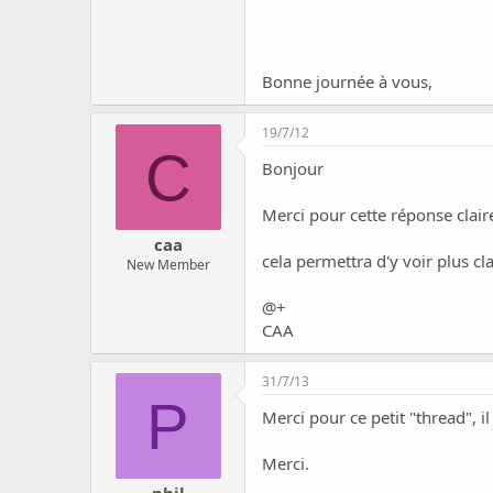
caa
Bonne journée à vous,
19/7/12
C
Bonjour
Merci pour cette réponse claire
caa
cela permettra d'y voir plus cla
New Member
@+
CAA
31/7/13
P
Merci pour ce petit "thread", il
Merci.
phil