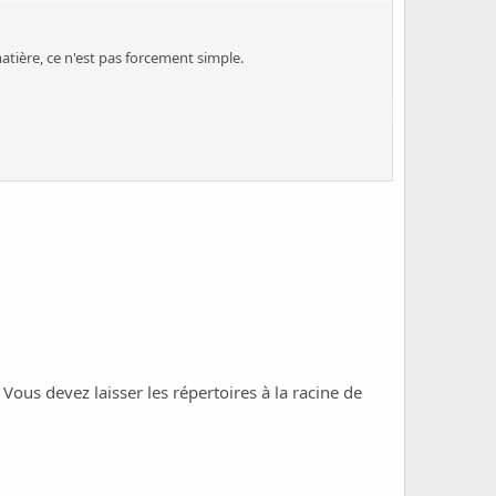
tière, ce n'est pas forcement simple.
ctionnement de mon site?
us devez laisser les répertoires à la racine de
créai au besoin quand j'aurai potassé)