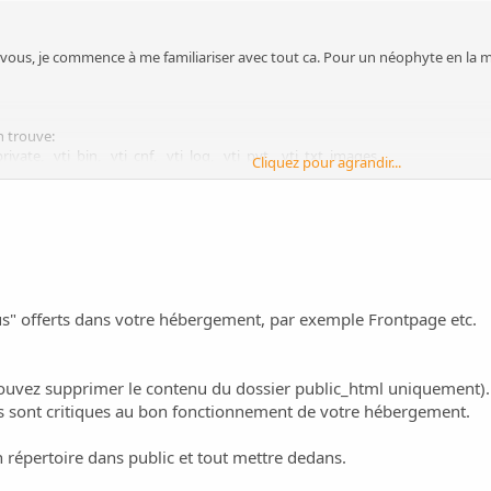
ous, je commence à me familiariser avec tout ca. Pour un néophyte en la ma
n trouve:
rivate, _vti_bin, _vti_cnf, _vti_log, _vti_pvt, _vti_txt, images,
Cliquez pour agrandir...
ti_inf.html et postinfo.html
rtoire dans public et tout mettre dedans.
 du staff post du 01-07-2011 et du 23-11-2010 dit que oui.
us" offerts dans votre hébergement, par exemple Frontpage etc.
 toujours oui?
réer un répertoire dans public et tout y déplacer. Cela n'affectera pas le fon
uvez supprimer le contenu du dossier public_html uniquement). Vo
) Ils sont critiques au bon fonctionnement de votre hébergement.
ge, par contre je compte utiliser la protection de fichier .htaccess (que je re
n répertoire dans public et tout mettre dedans.