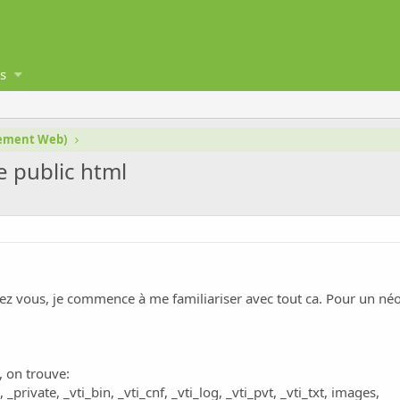
s
gement Web)
e public html
z vous, je commence à me familiariser avec tout ca. Pour un néop
, on trouve:
 _private, _vti_bin, _vti_cnf, _vti_log, _vti_pvt, _vti_txt, images,