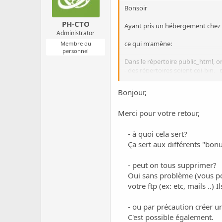
Bonsoir
PH-CTO
Ayant pris un hébergement chez v
Administrator
ce qui m'amène:
Membre du
personnel
Dans le répertoire public_html, o
- des répertoires soient cgi-bin, _p
- des fichiers soient .htaccess, _v
Bonjour,
Les questions sont :
- à quoi cela sert?
Merci pour votre retour,
- peut on tous supprimer?
- ou par précaution créer un répe
- à quoi cela sert?
J'ai parcouru le forum : PH-Saber
Ça sert aux différents "bon
en juillet 2012 la réponse est elle
- peut on tous supprimer?
Par précaution j'aurai envie de c
Oui sans problème (vous po
votre ftp (ex: etc, mails ..
pour info je n'utilise pas front pa
Merci de vos réponses
- ou par précaution créer u
C'est possible également.