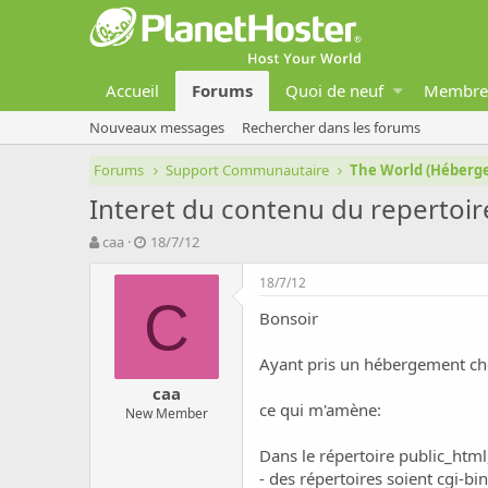
Accueil
Forums
Quoi de neuf
Membre
Nouveaux messages
Rechercher dans les forums
Forums
Support Communautaire
The World (Héber
Interet du contenu du repertoir
A
D
caa
18/7/12
u
a
t
t
18/7/12
e
e
C
Bonsoir
u
d
r
e
d
d
Ayant pris un hébergement che
e
é
caa
l
b
ce qui m'amène:
New Member
a
u
d
t
Dans le répertoire public_html
i
s
- des répertoires soient cgi-bin,