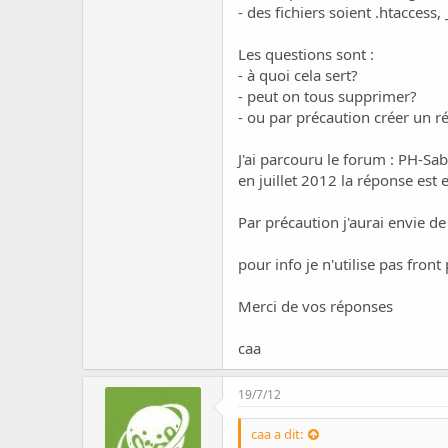
c
- des fichiers soient .htaccess,
u
s
Les questions sont :
s
- à quoi cela sert?
i
- peut on tous supprimer?
o
n
- ou par précaution créer un r
J'ai parcouru le forum : PH-Sa
en juillet 2012 la réponse est 
Par précaution j'aurai envie de
pour info je n'utilise pas front
Merci de vos réponses
caa
19/7/12
caa a dit: