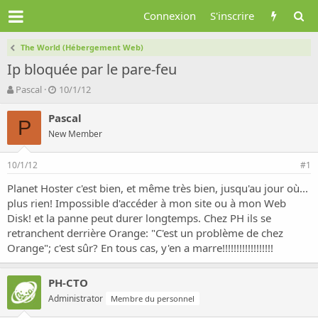
Connexion
S'inscrire
The World (Hébergement Web)
Ip bloquée par le pare-feu
A
D
Pascal
10/1/12
u
a
t
t
Pascal
P
e
e
New Member
u
d
r
e
10/1/12
d
d
#1
e
é
Planet Hoster c'est bien, et même très bien, jusqu'au jour où...
l
b
plus rien! Impossible d'accéder à mon site ou à mon Web
a
u
d
t
Disk! et la panne peut durer longtemps. Chez PH ils se
i
retranchent derrière Orange: "C'est un problème de chez
s
Orange"; c'est sûr? En tous cas, y'en a marre!!!!!!!!!!!!!!!!!!
c
u
s
PH-CTO
s
Administrator
Membre du personnel
i