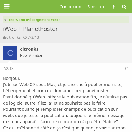
Connexion
S'inscrire
The World (Hébergement Web)
iWeb + Planethoster
A
D
citronks
7/2/13
u
a
t
t
citronks
C
e
e
New Member
u
d
r
e
7/2/13
d
d
#1
e
é
Bonjour,
l
b
J'utilise iWeb 09 sous Mac, et je cherche à publier mon site,
a
u
d
t
hébergement et nom de domaine chez planethoster.
i
Etant donné qu'iWeb intègre la publication ftp, je n'utilise pas
s
de logiciel autre (filezila) et ne souhaite pas le faire.
c
Pourtant quand je remplis les champs de publication sur
u
iweb, que je teste la publication, toujours le même message
s
d'erreur apparaît : "aucune connexion n'a pu être établie".
s
i
Ce qui m'étonne à côté de ça c'est que quand je vais sur mon