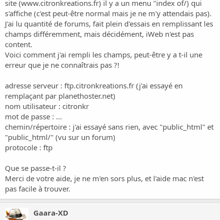
o
site (
www.citronkreations.fr
) il y a un menu "index of/) qui
n
s'affiche (c'est peut-être normal mais je ne m'y attendais pas).
J'ai lu quantité de forums, fait plein d'essais en remplissant les
champs différemment, mais décidément, iWeb n'est pas
content.
Voici comment j'ai rempli les champs, peut-être y a t-il une
erreur que je ne connaîtrais pas ?!
adresse serveur : ftp.citronkreations.fr (j'ai essayé en
remplaçant par planethoster.net)
nom utilisateur : citronkr
mot de passe : ...
chemin/répertoire : j'ai essayé sans rien, avec "public_html" et
"public_html/" (vu sur un forum)
protocole : ftp
Que se passe-t-il ?
Merci de votre aide, je ne m'en sors plus, et l'aide mac n'est
pas facile à trouver.
Gaara-XD