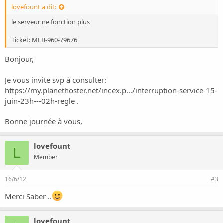
o
lovefount a dit:
n
le serveur ne fonction plus
Ticket: MLB-960-79676
Bonjour,
Je vous invite svp à consulter:
https://my.planethoster.net/index.p.../interruption-service-15-
juin-23h---02h-regle
.
Bonne journée à vous,
lovefount
L
Member
16/6/12
#3
Merci Saber ..
lovefount