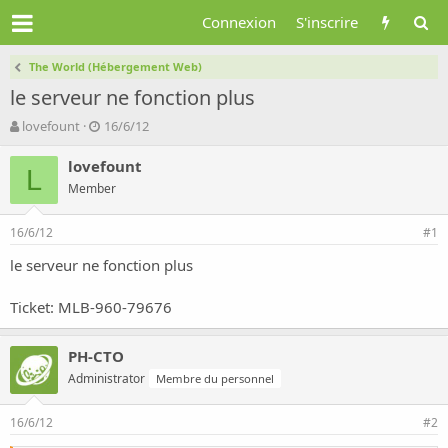
Connexion
S'inscrire
The World (Hébergement Web)
le serveur ne fonction plus
A
D
lovefount
16/6/12
u
a
t
t
lovefount
L
e
e
Member
u
d
r
e
16/6/12
d
d
#1
e
é
le serveur ne fonction plus
l
b
a
u
d
t
Ticket: MLB-960-79676
i
s
PH-CTO
c
u
Administrator
Membre du personnel
s
s
16/6/12
#2
i