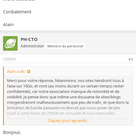
Cordialement
Alain
PH-CTO
Administrator
Membre du personnel
17/7/11
#4
Alain a dit:
Merci pour votre réponse. Néanmoins, nos sites tiendront tous à
l'aise sur 10Go, et vont (au moins durant un certain temps) rester
confidentiels, car notre association manque de notoriété et de
visibilité. Je pense donc que même une douzaine de sites/blogs
n'engendreront malheureusement que peu de trafic, et que donc la
limitation de bande passante ne devrait pas nous poser de pbs
(sauf si cette limite de 250GB est annuelle et non mensuelle).
Par contre, lorsque nous atteindront cette limite, c'est avec joie que
Cliquez pour agrandir...
nous souscrirons au plan supérieur, car cela signifiera que nous
commencerons enfin a avoir l'audience que nous méritons.
Bonjour,