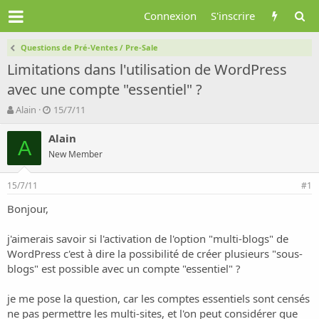
Connexion
S'inscrire
Questions de Pré-Ventes / Pre-Sale
Limitations dans l'utilisation de WordPress
avec une compte "essentiel" ?
A
D
Alain
15/7/11
u
a
t
t
Alain
A
e
e
New Member
u
d
r
e
15/7/11
d
d
#1
e
é
Bonjour,
l
b
a
u
d
t
j'aimerais savoir si l'activation de l'option "multi-blogs" de
i
WordPress c'est à dire la possibilité de créer plusieurs "sous-
s
blogs" est possible avec un compte "essentiel" ?
c
u
je me pose la question, car les comptes essentiels sont censés
s
ne pas permettre les multi-sites, et l'on peut considérer que
s