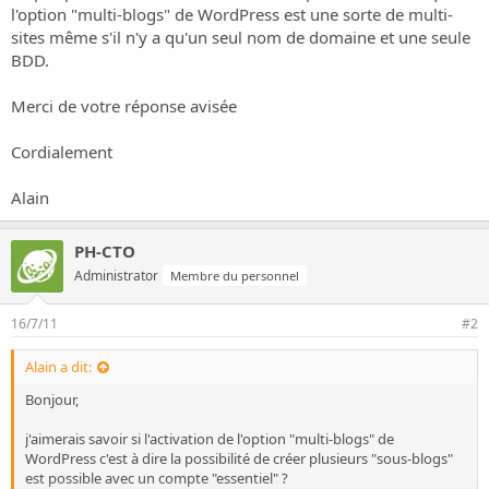
i
l'option "multi-blogs" de WordPress est une sorte de multi-
o
sites même s'il n'y a qu'un seul nom de domaine et une seule
n
BDD.
Merci de votre réponse avisée
Cordialement
Alain
PH-CTO
Administrator
Membre du personnel
16/7/11
#2
Alain a dit:
Bonjour,
j'aimerais savoir si l'activation de l'option "multi-blogs" de
WordPress c'est à dire la possibilité de créer plusieurs "sous-blogs"
est possible avec un compte "essentiel" ?