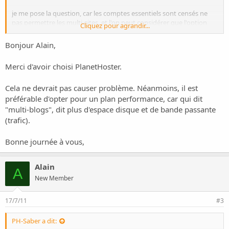
je me pose la question, car les comptes essentiels sont censés ne
pas permettre les multi-sites, et l'on peut considérer que l'option
Cliquez pour agrandir...
"multi-blogs" de WordPress est une sorte de multi-sites même s'il
n'y a qu'un seul nom de domaine et une seule BDD.
Bonjour Alain,
Merci de votre réponse avisée
Merci d'avoir choisi PlanetHoster.
Cordialement
Cela ne devrait pas causer problème. Néanmoins, il est
Alain
préférable d'opter pour un plan performance, car qui dit
"multi-blogs", dit plus d'espace disque et de bande passante
(trafic).
Bonne journée à vous,
Alain
A
New Member
17/7/11
#3
PH-Saber a dit: