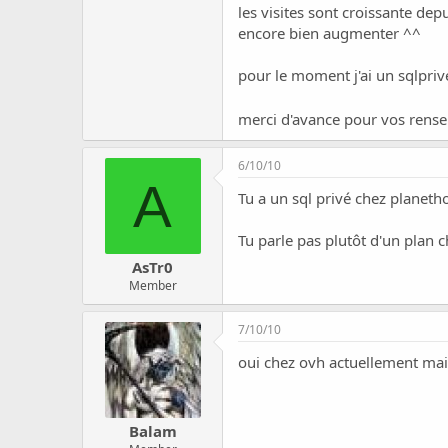
c
les visites sont croissante dep
u
encore bien augmenter ^^
s
s
pour le moment j'ai un sqlprivé
i
o
n
merci d'avance pour vos ren
6/10/10
A
Tu a un sql privé chez planetho
Tu parle pas plutôt d'un plan 
AsTr0
Member
7/10/10
oui chez ovh actuellement mais
Balam