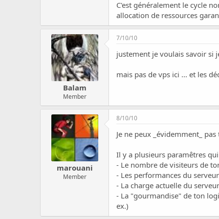
C'est généralement le cycle n
allocation de ressources garant
7/10/10
justement je voulais savoir si 
mais pas de vps ici ... et les d
Balam
Member
8/10/10
Je ne peux _évidemment_ pas te
Il y a plusieurs paramêtres qu
- Le nombre de visiteurs de ton
marouani
- Les performances du serveur
Member
- La charge actuelle du serveur
- La "gourmandise" de ton logi
ex.)