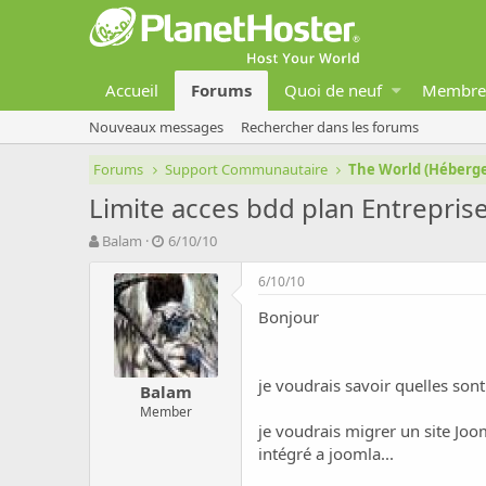
Accueil
Forums
Quoi de neuf
Membre
Nouveaux messages
Rechercher dans les forums
Forums
Support Communautaire
The World (Héber
Limite acces bdd plan Entrepris
A
D
Balam
6/10/10
u
a
t
t
6/10/10
e
e
Bonjour
u
d
r
e
d
d
e
é
je voudrais savoir quelles sont
Balam
l
b
Member
a
u
je voudrais migrer un site Joom
d
t
intégré a joomla...
i
s