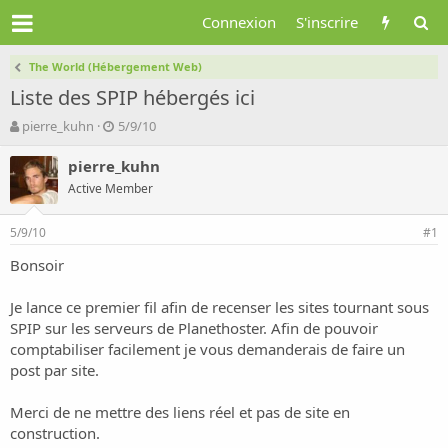
Connexion
S'inscrire
The World (Hébergement Web)
Liste des SPIP hébergés ici
A
D
pierre_kuhn
5/9/10
u
a
t
t
pierre_kuhn
e
e
Active Member
u
d
r
e
5/9/10
d
d
#1
e
é
Bonsoir
l
b
a
u
d
t
Je lance ce premier fil afin de recenser les sites tournant sous
i
SPIP sur les serveurs de Planethoster. Afin de pouvoir
s
comptabiliser facilement je vous demanderais de faire un
c
post par site.
u
s
Merci de ne mettre des liens réel et pas de site en
s
i
construction.