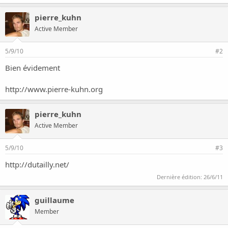
o
n
pierre_kuhn
Active Member
5/9/10
#2
Bien évidement
http://www.pierre-kuhn.org
pierre_kuhn
Active Member
5/9/10
#3
http://dutailly.net/
Dernière édition:
26/6/11
guillaume
Member