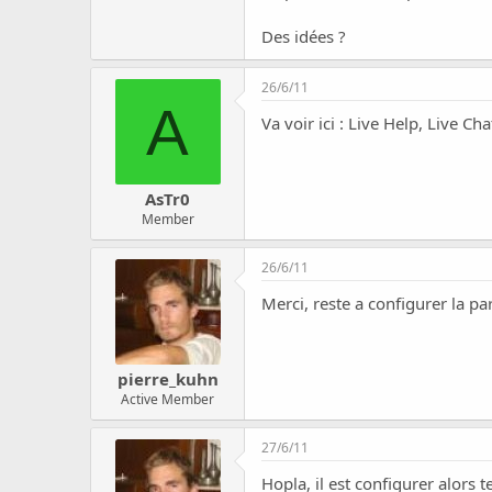
c
u
Des idées ?
s
s
i
26/6/11
o
A
Va voir ici :
Live Help, Live Cha
n
AsTr0
Member
26/6/11
Merci, reste a configurer la pa
pierre_kuhn
Active Member
27/6/11
Hopla, il est configurer alors t