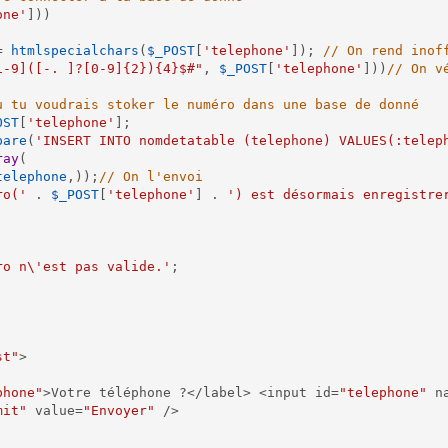
one'
]
)
)
=
htmlspecialchars
(
$_POST
[
'telephone'
]
)
;
// On rend inof
1-9]([-. ]?[0-9]{2}){4}$#"
,
$_POST
[
'telephone'
]
)
)
// On v
u tu voudrais stoker le numéro dans une base de donné
OST
[
'telephone'
]
;
pare
(
'INSERT INTO nomdetatable (telephone) VALUES(:telep
ray
(
telephone
,
)
)
;
// On l'envoi
ro('
.
$_POST
[
'telephone'
]
.
') est désormais enregistre
ro n\'est pas valide.'
;
st"
>
phone"
>
Votre téléphone 
?
<
/
label
>
<
input id
=
"telephone"
 n
mit"
 value
=
"Envoyer"
/
>