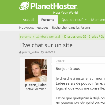
Accueil
Forums
Quoi de neuf
Membre
Nouveaux messages
Rechercher dans les forums
Forums
Général / General
Discussions Générales / Ge
LIve chat sur un site
A
D
pierre_kuhn
26/6/11
u
a
t
t
26/6/11
e
e
Bonjour à tous
u
d
r
e
d
d
Je cherche à installer sur mon s
e
é
L'idée serais de pouvoir faire
pierre_kuhn
l
b
logiciel que vous me conseillez
Active Member
a
u
d
t
Est ce que quelqu’un à déjà co
i
s
de pouvoir les récupéré via fo