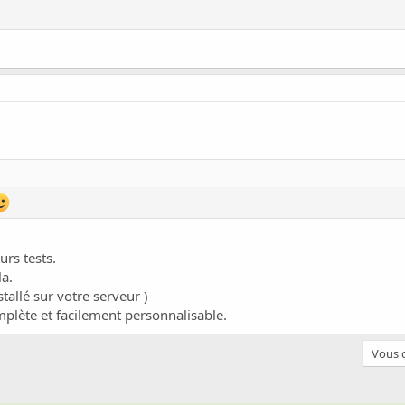
eurs tests.
la.
allé sur votre serveur )
omplète et facilement personnalisable.
Vous d