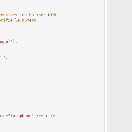
fensives les balises HTML
érifie le numéro
hone)'
)
;
r.'
;
ame
=
"telephone"
/
>
<
br 
/
>