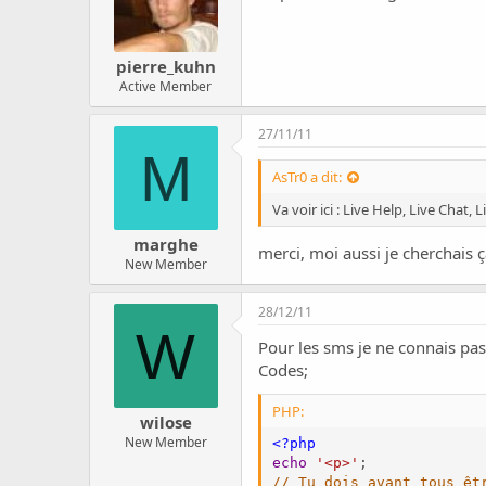
pierre_kuhn
Active Member
27/11/11
M
AsTr0 a dit:
Va voir ici :
Live Help, Live
Chat
, 
marghe
merci, moi aussi je cherchais 
New Member
28/12/11
W
Pour les sms je ne connais pas
Codes;
PHP:
wilose
New Member
<?php
echo
'<p>'
;
// Tu dois avant tous êt