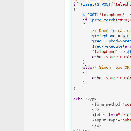
if
(
isset
(
$_POST
[
'teleph
{
$_POST
[
'telephone'
]
if
(
preg_match
(
"#^0[
{
// Dans le cas o
$telephone
=
$_P
$req
=
$bdd
-
>
pre
$req
-
>
execute
(
ar
'telephone'
=
>
$
echo
'Votre numé
}
else
// Sinon, pas OK
{
echo
'Votre numé
}
}
echo
 '
<
/
p
>
<
form method
=
"po
<
p
>
<
label 
for
=
"tele
<
input type
=
"sub
<
/
p
>
<
/
form
>