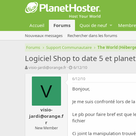
Accueil
Forums
Quoi de neuf
Membre
Nouveaux messages
Rechercher dans les forums
Forums
Support Communautaire
The World (Héber
Logiciel Shop to date 5 et plane
A
D
visio-jardi@orange.fr
6/12/10
u
a
t
t
6/12/10
e
e
V
Bonjour,
u
d
r
e
d
d
Je me suis confronté lors de l
e
é
visio-
l
b
Le pb pour faire bref est que l
jardi@orange.f
a
u
fichier
d
t
r
i
New Member
s
Ci joint la manipulation trouv