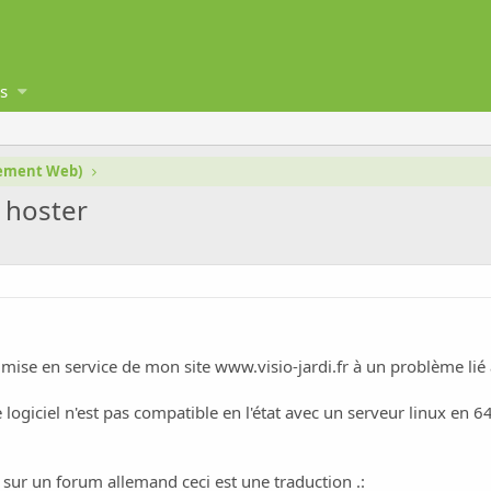
s
gement Web)
t hoster
a mise en service de mon site
www.visio-jardi.fr
à un problème lié
e logiciel n'est pas compatible en l'état avec un serveur linux en 64
é sur un forum allemand ceci est une traduction .: