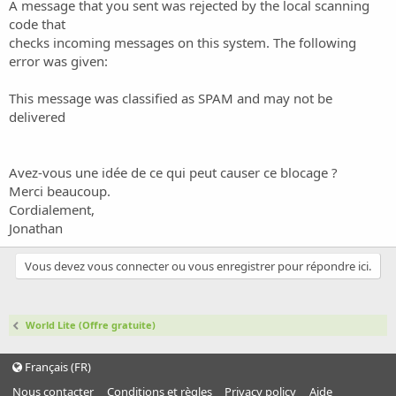
o
A message that you sent was rejected by the local scanning
n
code that
checks incoming messages on this system. The following
error was given:
This message was classified as SPAM and may not be
delivered
Avez-vous une idée de ce qui peut causer ce blocage ?
Merci beaucoup.
Cordialement,
Jonathan
Vous devez vous connecter ou vous enregistrer pour répondre ici.
World Lite (Offre gratuite)
Français (FR)
Nous contacter
Conditions et règles
Privacy policy
Aide