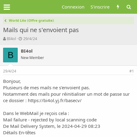
Connexion
S'inscrire
World Lite (Offre gratuite)
Mails qui ne s'envoient pas
A
D
BI4ol
29/4/24
u
a
t
t
BI4ol
B
e
e
New Member
u
d
r
e
29/4/24
d
d
#1
e
é
Bonjour,
l
b
Plusieurs de mes mails ne s'envoient pas.
a
u
d
t
Notamment des mails pour réinitialiser un mot de passe sur
i
ce dossier :
https://bi4ol.yj.fr/basecv/
s
c
Dans le WebMail je reçois cela :
u
Mail failure - rejected by local scanning code
s
De Mail Delivery System, le 2024-04-29 08:23
s
i
Détails En-têtes