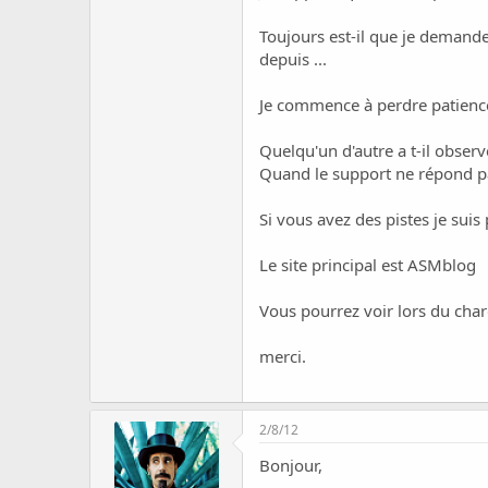
c
u
Toujours est-il que je demande
s
depuis ...
s
i
Je commence à perdre patience
o
n
Quelqu'un d'autre a t-il obser
Quand le support ne répond pa
Si vous avez des pistes je suis
Le site principal est
ASMblog
Vous pourrez voir lors du char
merci.
2/8/12
Bonjour,