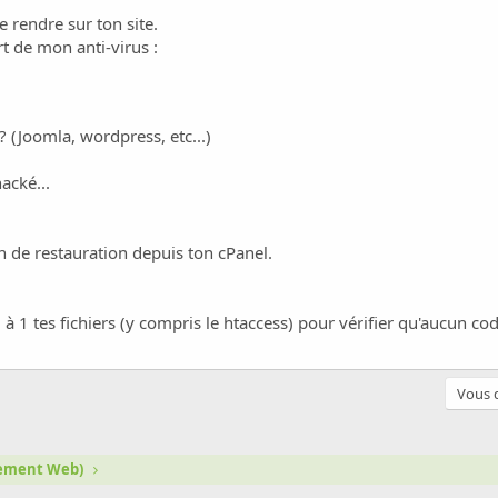
 rendre sur ton site.
art de mon anti-virus :
? (Joomla, wordpress, etc...)
acké...
on de restauration depuis ton cPanel.
 1 à 1 tes fichiers (y compris le htaccess) pour vérifier qu'aucun co
Vous d
gement Web)