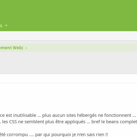
s
gement Web)
st inutilisable ... plus aucun sites hébergés ne fonctionnent ... 
.. les CSS ne semblent plus être appliqués ... bref le beans complet 
é corrompu .... par qui pourquoi je n'en sais rien !!