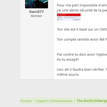
Pour ma part impossible d eme
J'ai une alerte sécurité de la p
David77
Member
Ton site est-il basé sur un CMS
Ton compte semble avoir été h
Par contre tu dois avoir l'opti
As-tu essayé?
Ceci dit il faudra bien vérifier
même soucis.
Forums
Support Communautaire
The World (Héber