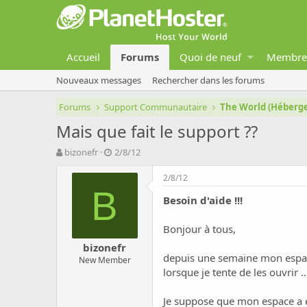
Accueil
Forums
Quoi de neuf
Membre
Nouveaux messages
Rechercher dans les forums
Forums
Support Communautaire
The World (Héber
Mais que fait le support ??
A
D
bizonefr
2/8/12
u
a
t
t
2/8/12
e
e
B
Besoin d'aide !!!
u
d
r
e
d
d
Bonjour à tous,
e
é
bizonefr
l
b
depuis une semaine mon espace e
New Member
a
u
lorsque je tente de les ouvrir .
d
t
i
s
Je suppose que mon espace a ét