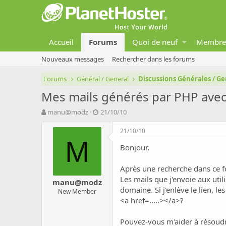
Accueil
Forums
Quoi de neuf
Membre
Nouveaux messages
Rechercher dans les forums
Forums
Général / General
Discussions Générales / Ge
Mes mails générés par PHP avec 
A
D
manu@modz
21/10/10
u
a
t
t
21/10/10
e
e
M
Bonjour,
u
d
r
e
d
d
Après une recherche dans ce 
e
é
Les mails que j'envoie aux util
manu@modz
l
b
domaine. Si j'enlève le lien, l
New Member
a
u
<a href=.....></a>?
d
t
i
s
Pouvez-vous m'aider à résoud