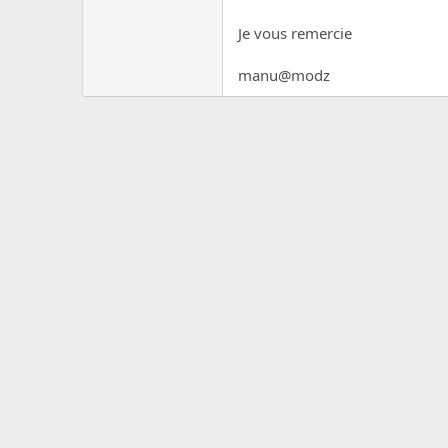
c
u
Je vous remercie
s
s
manu@modz
i
o
n