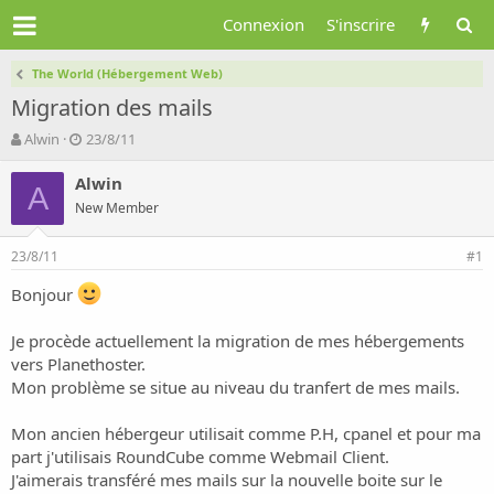
Connexion
S'inscrire
The World (Hébergement Web)
Migration des mails
A
D
Alwin
23/8/11
u
a
t
t
Alwin
A
e
e
New Member
u
d
r
e
23/8/11
d
d
#1
e
é
Bonjour
l
b
a
u
d
t
Je procède actuellement la migration de mes hébergements
i
vers Planethoster.
s
Mon problème se situe au niveau du tranfert de mes mails.
c
u
Mon ancien hébergeur utilisait comme P.H, cpanel et pour ma
s
part j'utilisais RoundCube comme Webmail Client.
s
i
J'aimerais transféré mes mails sur la nouvelle boite sur le