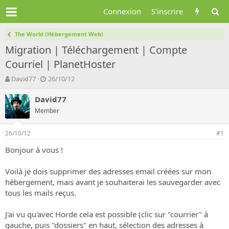
Connexion
S'inscrire
The World (Hébergement Web)
Migration | Téléchargement | Compte
Courriel | PlanetHoster
A
D
David77
26/10/12
u
a
t
t
David77
e
e
Member
u
d
r
e
26/10/12
d
d
#1
e
é
Bonjour à vous !
l
b
a
u
d
t
Voilà je dois supprimer des adresses email créées sur mon
i
hébergement, mais avant je souhaiterai les sauvegarder avec
s
tous les mails reçus.
c
u
J'ai vu qu'avec Horde cela est possible (clic sur "courrier" à
s
gauche, puis "dossiers" en haut, sélection des adresses à
s