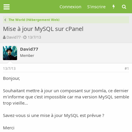
Connexion
S'inscrire
The World (Hébergement Web)
Mise à jour MySQL sur cPanel
A
D
David77
13/7/13
u
a
t
t
David77
e
e
Member
u
d
r
e
13/7/13
d
d
#1
e
é
Bonjour,
l
b
a
u
d
t
Souhaitant mettre à jour un composant sur Joomla, ce dernier
i
m'informe que c'est impossible car ma version MySQL semble
s
trop vieille...
c
u
Savez-vous si une mise à jour MySQL est prévue ?
s
s
i
Merci