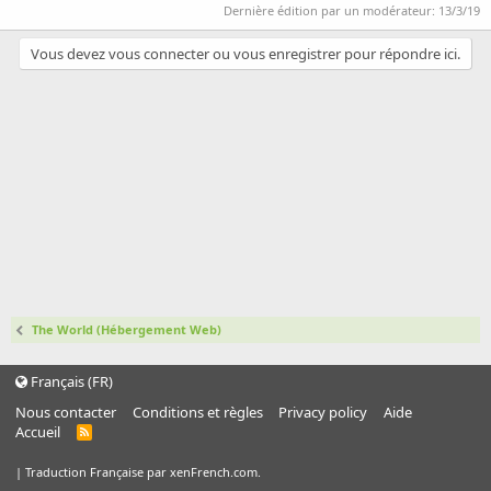
o
Dernière édition par un modérateur:
13/3/19
n
Vous devez vous connecter ou vous enregistrer pour répondre ici.
The World (Hébergement Web)
Français (FR)
Nous contacter
Conditions et règles
Privacy policy
Aide
Accueil
R
S
S
|
Traduction Française par xenFrench.com.