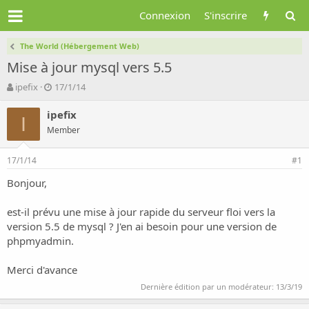
Connexion
S'inscrire
The World (Hébergement Web)
Mise à jour mysql vers 5.5
A
D
ipefix
17/1/14
u
a
t
t
ipefix
I
e
e
Member
u
d
r
e
17/1/14
d
d
#1
e
é
Bonjour,
l
b
a
u
d
t
est-il prévu une mise à jour rapide du serveur floi vers la
i
version 5.5 de mysql ? J'en ai besoin pour une version de
s
phpmyadmin.
c
u
Merci d'avance
s
s
Dernière édition par un modérateur:
13/3/19
i