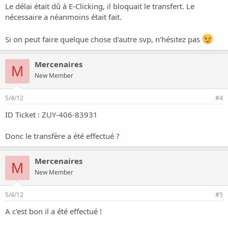
les serveurs car j'ai aucune réponse.
Le délai était dû à E-Clicking, il bloquait le transfert. Le
nécessaire a néanmoins était fait.
Cordialement, Marouan Alias Mercenaires.
Si on peut faire quelque chose d'autre svp, n'hésitez pas
PS : J'ai pas le temps de le faire moi même (Brevet Blanc), aussi
quelle est la limite d'envoie des fichiers chez vous ? Car chez E-
Clicking c'est 100Mo est sur PlanetHoster ?
Mercenaires
M
New Member
5/4/12
#4
ID Ticket : ZUY-406-83931
Donc le transfère a été effectué ?
Mercenaires
M
New Member
5/4/12
#5
A c'est bon il a été effectué !