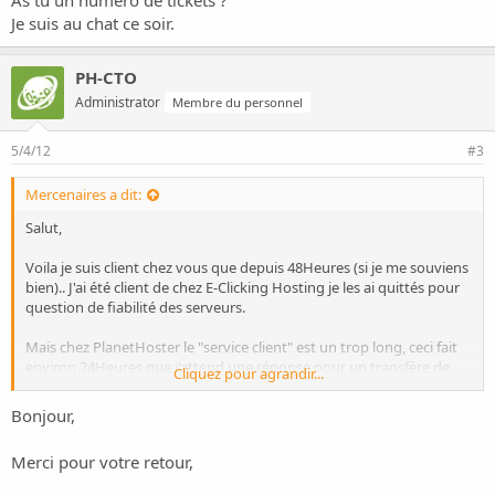
As tu un numéro de tickets ?
Je suis au chat ce soir.
PH-CTO
Administrator
Membre du personnel
5/4/12
#3
Mercenaires a dit:
Salut,
Voila je suis client chez vous que depuis 48Heures (si je me souviens
bien).. J'ai été client de chez E-Clicking Hosting je les ai quittés pour
question de fiabilité des serveurs.
Mais chez PlanetHoster le "service client" est un trop long, ceci fait
environ 24Heures que j'attend une réponse pour un transfère de
Cliquez pour agrandir...
mon site (multicore.fr -- Base de Données, Fichiers..)
Bonjour,
Pourtant j'ai ouvert un "ticket" en "Critique" car pendant ce temps
mon forum reste injoignable ...
Merci pour votre retour,
Donc pour finir, je suis très déçu du SAV. Je n'ai pas encore pu tester