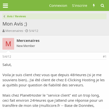
Connexion
S'inscrire
Avis / Reviews
Mon Avis ;)
A
D
Mercenaires
5/4/12
u
a
t
t
Mercenaires
M
e
e
New Member
u
d
r
e
5/4/12
d
d
#1
e
é
Salut,
l
b
a
u
d
t
Voila je suis client chez vous que depuis 48Heures (si je me
i
souviens bien).. J'ai été client de chez E-Clicking Hosting je les
s
ai quittés pour question de fiabilité des serveurs.
c
u
Mais chez PlanetHoster le "service client" est un trop long,
s
ceci fait environ 24Heures que j'attend une réponse pour un
s
i
transfère de mon site (multicore.fr -- Base de Données,