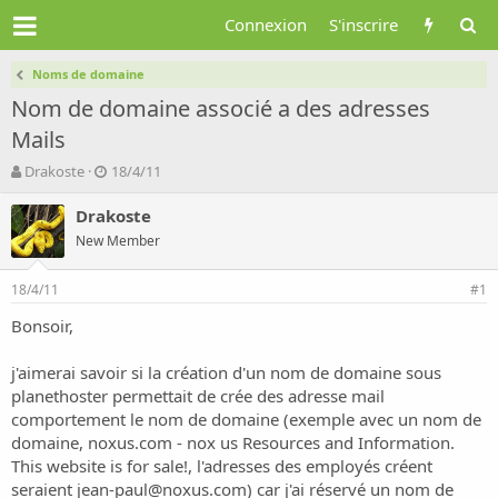
Connexion
S'inscrire
Noms de domaine
Nom de domaine associé a des adresses
Mails
A
D
Drakoste
18/4/11
u
a
t
t
Drakoste
e
e
New Member
u
d
r
e
18/4/11
d
d
#1
e
é
Bonsoir,
l
b
a
u
d
t
j'aimerai savoir si la création d'un nom de domaine sous
i
planethoster permettait de crée des adresse mail
s
comportement le nom de domaine (exemple avec un nom de
c
domaine,
noxus.com - nox us Resources and Information.
u
This website is for sale!
, l'adresses des employés créent
s
seraient
jean-paul@noxus.com
) car j'ai réservé un nom de
s