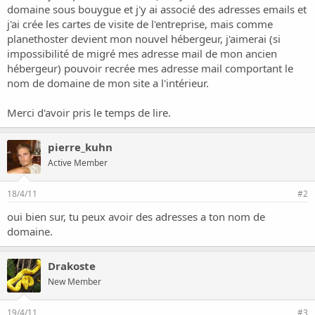
i
domaine sous bouygue et j'y ai associé des adresses emails et
o
j'ai crée les cartes de visite de l'entreprise, mais comme
n
planethoster devient mon nouvel hébergeur, j'aimerai (si
impossibilité de migré mes adresse mail de mon ancien
hébergeur) pouvoir recrée mes adresse mail comportant le
nom de domaine de mon site a l'intérieur.
Merci d'avoir pris le temps de lire.
pierre_kuhn
Active Member
18/4/11
#2
oui bien sur, tu peux avoir des adresses a ton nom de
domaine.
Drakoste
New Member
19/4/11
#3