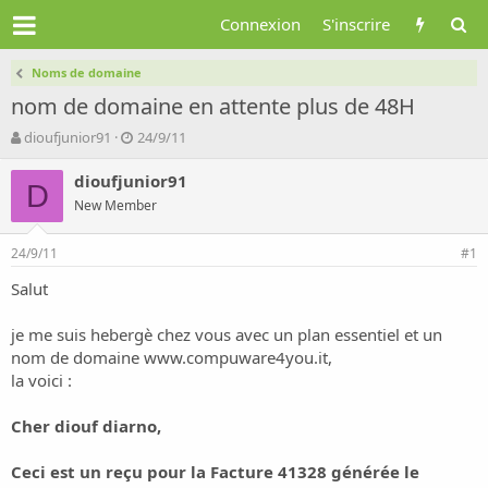
Connexion
S'inscrire
Noms de domaine
nom de domaine en attente plus de 48H
A
D
dioufjunior91
24/9/11
u
a
t
t
dioufjunior91
D
e
e
New Member
u
d
r
e
24/9/11
d
d
#1
e
é
Salut
l
b
a
u
d
t
je me suis hebergè chez vous avec un plan essentiel et un
i
nom de domaine
www.compuware4you.it
,
s
la voici :
c
u
Cher diouf diarno,
s
s
i
Ceci est un reçu pour la Facture 41328 générée le