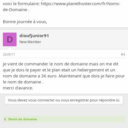
Si vous pouvez m'aider c'est urgent SVP.
voici le formulaire:
https://www.planethoster.com/fr/Noms-
de-Domaine
.
merci d'avance.
Bonne journée à vous,
dioufjunior91
D
New Member
26/9/11
#4
je vient de commander le nom de domaine mais on me dit
que je dois le payer et le plan etait un hebergement et un
nom de domaine a 36 euro .Maintenant que dois-je faire pour
le nom de domaine .
merci d'avance.
Vous devez vous connecter ou vous enregistrer pour répondre ici.
Noms de domaine