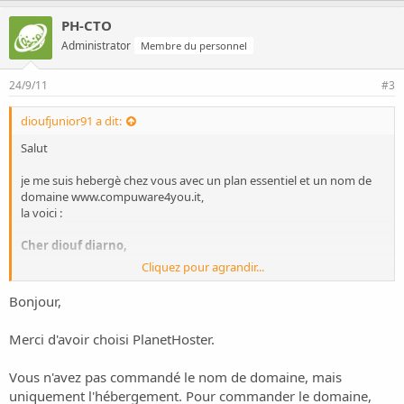
PH-CTO
Administrator
Membre du personnel
24/9/11
#3
dioufjunior91 a dit:
Salut
je me suis hebergè chez vous avec un plan essentiel et un nom de
domaine
www.compuware4you.it
,
la voici :
Cher diouf diarno,
Cliquez pour agrandir...
Ceci est un reçu pour la Facture 41328 générée le 14/09/2011.
Le paiement a été déduit de votre carte bancaire enregistrée
Bonjour,
avec nous.
Merci d'avoir choisi PlanetHoster.
Montant: €34.20 EUR
État: Payée
Vous n'avez pas commandé le nom de domaine, mais
mais jusqu'a present mon nom de domaine n'est pas activè.
uniquement l'hébergement. Pour commander le domaine,