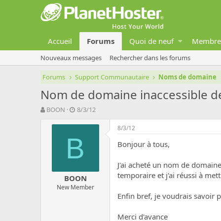
Accueil
Forums
Quoi de neuf
Membre
Nouveaux messages
Rechercher dans les forums
Forums
Support Communautaire
Noms de domaine
Nom de domaine inaccessible de
A
D
BOON
8/3/12
u
a
t
t
8/3/12
e
e
B
Bonjour à tous,
u
d
r
e
d
d
J'ai acheté un nom de domaine 
e
é
temporaire et j'ai réussi à mett
BOON
l
b
New Member
a
u
Enfin bref, je voudrais savoir
d
t
i
s
Merci d'avance