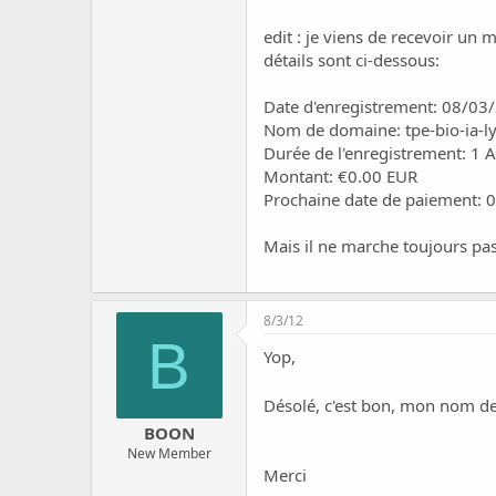
c
u
edit : je viens de recevoir un
s
détails sont ci-dessous:
s
i
Date d'enregistrement: 08/03
o
n
Nom de domaine: tpe-bio-ia-l
Durée de l'enregistrement: 1 
Montant: €0.00 EUR
Prochaine date de paiement: 
Mais il ne marche toujours pas
8/3/12
B
Yop,
Désolé, c'est bon, mon nom d
BOON
New Member
Merci