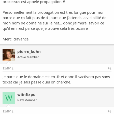
o
processus est appelé propagation.#
n
Personnellement la propagation est très longue pour moi
parce que ça fait plus de 4 jours que j'attends la visibilité de
mon nom de domaine sur le net... donc j'aimerai savoir ce
qu'il en n'est parce que je trouve cela très bizarre
Merci d'avance !
pierre_kuhn
Active Member
15/8/12
#2
Je paris que le domaine est en .fr et donc il s'activera pas sans
ticket car je sais pas le quel on cherche.
wiinfixpc
W
New Member
15/8/12
#3