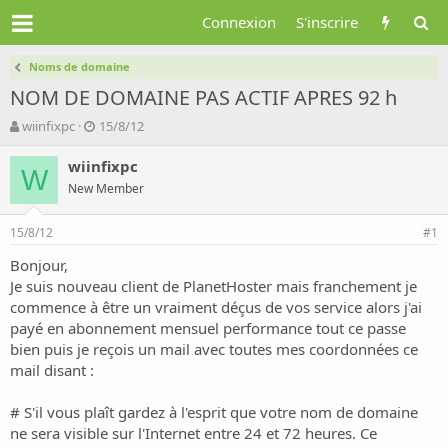
Connexion
S'inscrire
Noms de domaine
NOM DE DOMAINE PAS ACTIF APRES 92 h
A
D
wiinfixpc
15/8/12
u
a
t
t
wiinfixpc
W
e
e
New Member
u
d
r
e
15/8/12
d
d
#1
e
é
Bonjour,
l
b
Je suis nouveau client de PlanetHoster mais franchement je
a
u
d
t
commence à être un vraiment déçus de vos service alors j'ai
i
payé en abonnement mensuel performance tout ce passe
s
bien puis je reçois un mail avec toutes mes coordonnées ce
c
mail disant :
u
s
# S'il vous plaît gardez à l'esprit que votre nom de domaine
s
i
ne sera visible sur l'Internet entre 24 et 72 heures. Ce