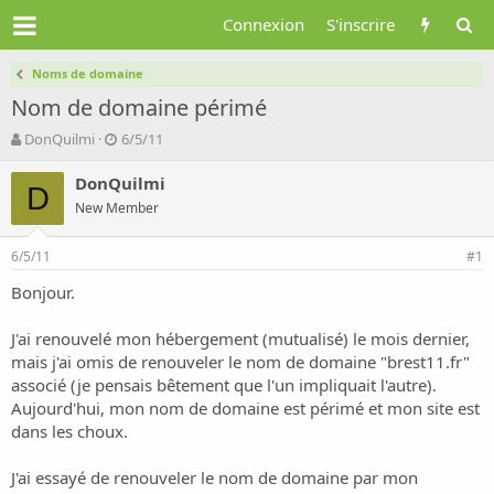
Connexion
S'inscrire
Noms de domaine
Nom de domaine périmé
A
D
DonQuilmi
6/5/11
u
a
t
t
DonQuilmi
D
e
e
New Member
u
d
r
e
6/5/11
d
d
#1
e
é
Bonjour.
l
b
a
u
d
t
J'ai renouvelé mon hébergement (mutualisé) le mois dernier,
i
mais j'ai omis de renouveler le nom de domaine "brest11.fr"
s
associé (je pensais bêtement que l'un impliquait l'autre).
c
Aujourd'hui, mon nom de domaine est périmé et mon site est
u
dans les choux.
s
s
i
J'ai essayé de renouveler le nom de domaine par mon