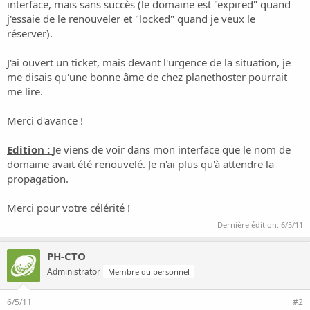
o
interface, mais sans succès (le domaine est "expired" quand
n
j'essaie de le renouveler et "locked" quand je veux le
réserver).
J'ai ouvert un ticket, mais devant l'urgence de la situation, je
me disais qu'une bonne âme de chez planethoster pourrait
me lire.
Merci d'avance !
Edition :
Je viens de voir dans mon interface que le nom de
domaine avait été renouvelé. Je n'ai plus qu'à attendre la
propagation.
Merci pour votre célérité !
Dernière édition:
6/5/11
PH-CTO
Administrator
Membre du personnel
6/5/11
#2