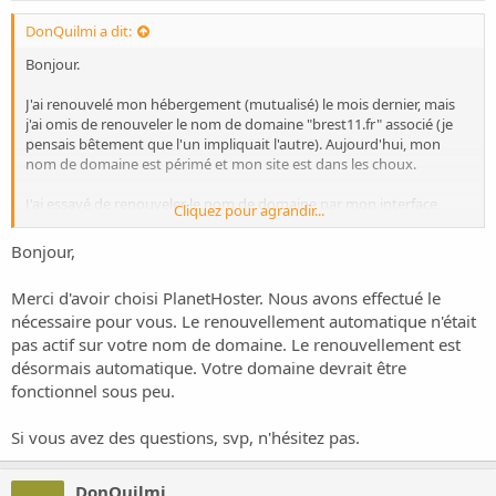
DonQuilmi a dit:
Bonjour.
J'ai renouvelé mon hébergement (mutualisé) le mois dernier, mais
j'ai omis de renouveler le nom de domaine "brest11.fr" associé (je
pensais bêtement que l'un impliquait l'autre). Aujourd'hui, mon
nom de domaine est périmé et mon site est dans les choux.
J'ai essayé de renouveler le nom de domaine par mon interface,
Cliquez pour agrandir...
mais sans succès (le domaine est "expired" quand j'essaie de le
renouveler et "locked" quand je veux le réserver).
Bonjour,
J'ai ouvert un ticket, mais devant l'urgence de la situation, je me
Merci d'avoir choisi PlanetHoster. Nous avons effectué le
disais qu'une bonne âme de chez planethoster pourrait me lire.
nécessaire pour vous. Le renouvellement automatique n'était
Merci d'avance !
pas actif sur votre nom de domaine. Le renouvellement est
désormais automatique. Votre domaine devrait être
Edition :
Je viens de voir dans mon interface que le nom de
fonctionnel sous peu.
domaine avait été renouvelé. Je n'ai plus qu'à attendre la
propagation.
Si vous avez des questions, svp, n'hésitez pas.
Merci pour votre célérité !
DonQuilmi