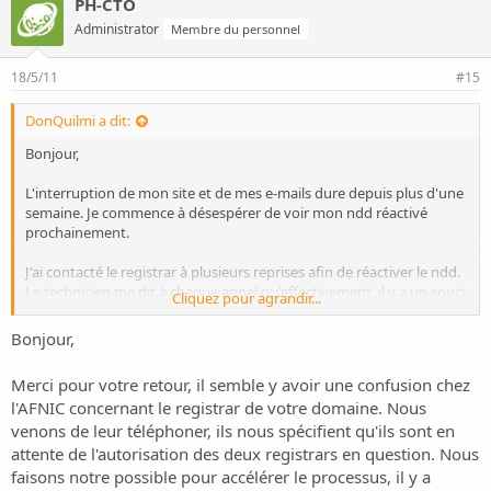
PH-CTO
Administrator
Membre du personnel
18/5/11
#15
DonQuilmi a dit:
Bonjour,
L'interruption de mon site et de mes e-mails dure depuis plus d'une
semaine. Je commence à désespérer de voir mon ndd réactivé
prochainement.
J'ai contacté le registrar à plusieurs reprises afin de réactiver le ndd.
Le technicien me dit à chaque appel qu'effectivement, il y a un souci
Cliquez pour agrandir...
sur mon ndd, mais qu'il a fait le nécessaire pour débloquer la
situation (souci à nouveau présent lors de l'appel suivant).
Bonjour,
Je ne vois rien bouger dans le WhoIs.
Merci pour votre retour, il semble y avoir une confusion chez
l'AFNIC concernant le registrar de votre domaine. Nous
Je ne comprends pas pourquoi un tel délai est nécessaire. Auriez-
vous un début d'explication technique à me donner ? Un délai de
venons de leur téléphoner, ils nous spécifient qu'ils sont en
rétablissement ?
attente de l'autorisation des deux registrars en question. Nous
faisons notre possible pour accélérer le processus, il y a