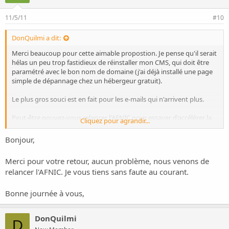
11/5/11
#10
DonQuilmi a dit:
Merci beaucoup pour cette aimable propostion. Je pense qu'il serait
hélas un peu trop fastidieux de réinstaller mon CMS, qui doit être
paramétré avec le bon nom de domaine (j'ai déjà installé une page
simple de dépannage chez un hébergeur gratuit).
Le plus gros souci est en fait pour les e-mails qui n'arrivent plus.
Peut-être pouvez-vous relancer l'AFNIC pour essayer d'accélérer la
Cliquez pour agrandir...
procédure ?
Bonjour,
Je vous remercie en tous cas pour l'attention que vous prétez à mon
problème.
Merci pour votre retour, aucun problème, nous venons de
relancer l'AFNIC. Je vous tiens sans faute au courant.
Bonne journée à vous,
DonQuilmi
D