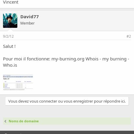
o
Vincent
n
David77
Member
9/2/12
#2
Salut !
Pour moi il fonctionne:
my-burning.org Whois - my burning -
Who.is
Vous devez vous connecter ou vous enregistrer pour répondre ici.
Noms de domaine