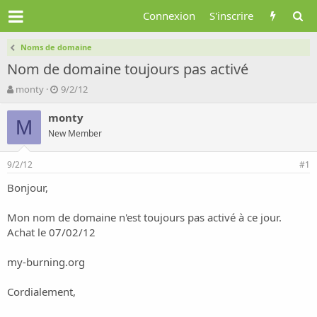
Connexion
S'inscrire
Noms de domaine
Nom de domaine toujours pas activé
A
D
monty
9/2/12
u
a
t
t
monty
M
e
e
New Member
u
d
r
e
9/2/12
d
d
#1
e
é
Bonjour,
l
b
a
u
d
t
Mon nom de domaine n'est toujours pas activé à ce jour.
i
Achat le 07/02/12
s
c
my-burning.org
u
s
Cordialement,
s
i