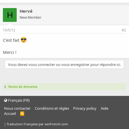
o
n
Hervé
H
New Member
15/5/12
#2
C'est fait
Merci !
Vous devez vous connecter ou vous enregistrer pour répondre ici.
Noms de domaine
Français (FR)
Nous contacter
Conditions et règles
Privacy policy
Aide
Accueil
R
S
S
|
Traduction Française par xenFrench.com.