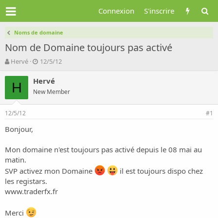
Connexion
S'inscrire
Noms de domaine
Nom de Domaine toujours pas activé
A
D
Hervé
12/5/12
u
a
t
t
Hervé
H
e
e
New Member
u
d
r
e
12/5/12
d
d
#1
e
é
Bonjour,
l
b
a
u
d
t
Mon domaine n'est toujours pas activé depuis le 08 mai au
i
matin.
s
SVP activez mon Domaine
il est toujours dispo chez
c
les registars.
u
www.traderfx.fr
s
s
i
Merci