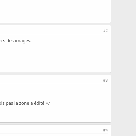
#2
vers des images.
#3
is pas la zone a édité =/
#4