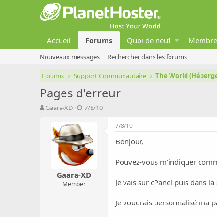
Accueil
Forums
Quoi de neuf
Membre
Nouveaux messages
Rechercher dans les forums
Forums
Support Communautaire
The World (Héber
Pages d'erreur
A
D
Gaara-XD
7/8/10
u
a
t
t
7/8/10
e
e
Bonjour,
u
d
r
e
d
d
Pouvez-vous m'indiquer commen
e
é
Gaara-XD
l
b
Je vais sur cPanel puis dans la
Member
a
u
d
t
Je voudrais personnalisé ma pa
i
s