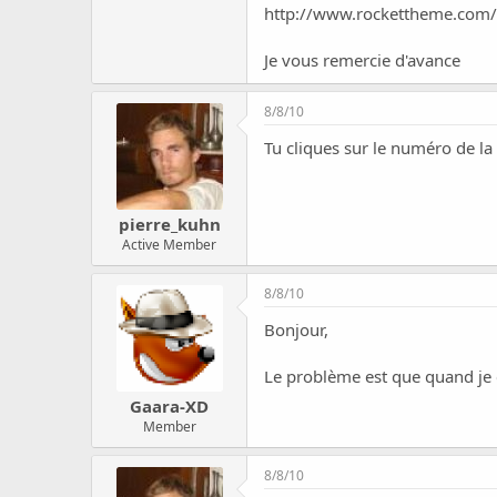
c
http://www.rockettheme.com/
u
s
Je vous remercie d'avance
s
i
o
8/8/10
n
Tu cliques sur le numéro de la
pierre_kuhn
Active Member
8/8/10
Bonjour,
Le problème est que quand je c
Gaara-XD
Member
8/8/10