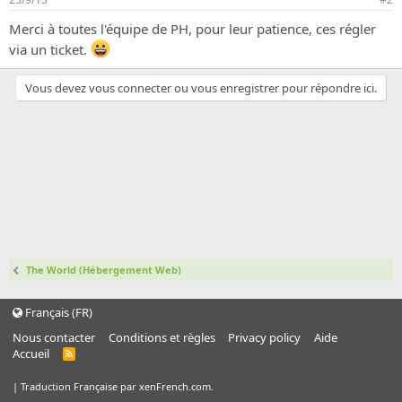
o
n
Merci à toutes l'équipe de PH, pour leur patience, ces régler
via un ticket.
Vous devez vous connecter ou vous enregistrer pour répondre ici.
The World (Hébergement Web)
Français (FR)
Nous contacter
Conditions et règles
Privacy policy
Aide
Accueil
R
S
S
|
Traduction Française par xenFrench.com.