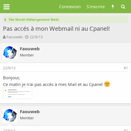
Connexion
S'inscrire
The World (Hébergement Web)
Pas accés à mon Webmail ni au Cpanel!
A
D
Faouweb
22/9/13
u
a
t
t
Faouweb
e
e
Member
u
d
r
e
22/9/13
d
d
#1
e
é
Bonjour,
l
b
Ce matin je n'ai pas accès à mes Mail et au Cpanel
a
u
d
t
i
s
c
u
Faouweb
s
Member
s
i
23/9/13
#2