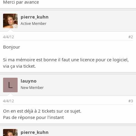
o
Merci par avance
n
pierre_kuhn
Active Member
4/4/12
#2
Bonjour
Si ma mémoire est bonne il faut une licence pour ce logiciel,
via ça via ticket.
lauyno
L
New Member
4/4/12
#3
On en est déjà à 2 tickets sur ce sujet.
Pas de réponse pour l'instant
pierre_kuhn