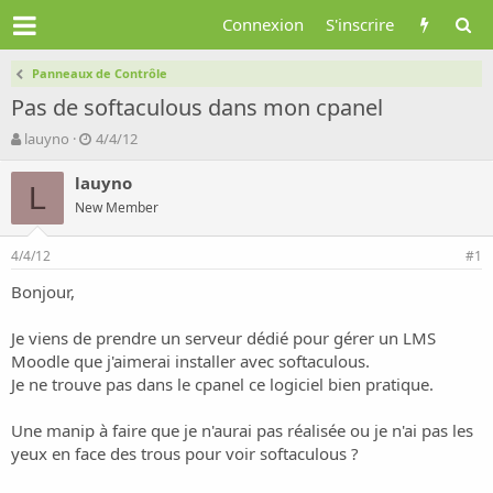
Connexion
S'inscrire
Panneaux de Contrôle
Pas de softaculous dans mon cpanel
A
D
lauyno
4/4/12
u
a
t
t
lauyno
L
e
e
New Member
u
d
r
e
4/4/12
d
d
#1
e
é
Bonjour,
l
b
a
u
d
t
Je viens de prendre un serveur dédié pour gérer un LMS
i
Moodle que j'aimerai installer avec softaculous.
s
Je ne trouve pas dans le cpanel ce logiciel bien pratique.
c
u
Une manip à faire que je n'aurai pas réalisée ou je n'ai pas les
s
yeux en face des trous pour voir softaculous ?
s
i