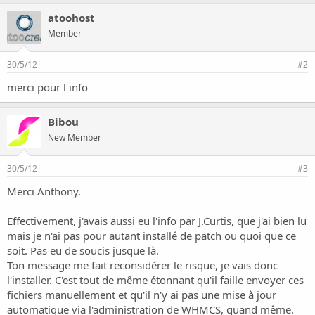
produce, and will never knowingly leave our users at risk. And on
atoohost
that note if any further issues come to light, we will not hesitate to
Member
release patches for them - as we hope our past history
demonstrates.
30/5/12
#2
We thank you for choosing WHMCS.
merci pour l info
[This is being mailed out to all users. All downloads available
through our client area have been updated.]
Bibou
New Member
Posted by Matt on Tuesday, May 29th, 2012
30/5/12
#3
Merci Anthony.
Effectivement, j'avais aussi eu l'info par J.Curtis, que j'ai bien lu
mais je n'ai pas pour autant installé de patch ou quoi que ce
soit. Pas eu de soucis jusque là.
Ton message me fait reconsidérer le risque, je vais donc
l'installer. C'est tout de même étonnant qu'il faille envoyer ces
fichiers manuellement et qu'il n'y ai pas une mise à jour
automatique via l'administration de WHMCS, quand même.