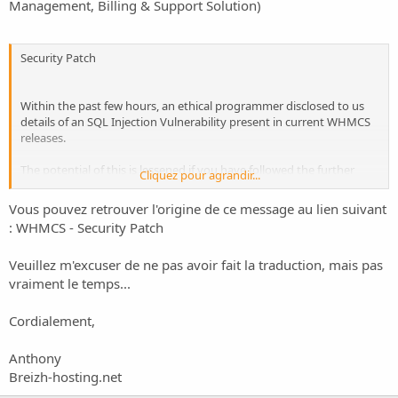
o
Management, Billing & Support Solution
)
n
Security Patch
Within the past few hours, an ethical programmer disclosed to us
details of an SQL Injection Vulnerability present in current WHMCS
releases.
The potential of this is lessened if you have followed the further
Cliquez pour agrandir...
security steps, but not entirely avoided.
Vous pouvez retrouver l'origine de ce message au lien suivant
And so we are releasing an immediate patch before the details
:
WHMCS - Security Patch
become widely known.
Veuillez m'excuser de ne pas avoir fait la traduction, mais pas
Installing the patch is simply a case of uploading a single file to your
root WHMCS directory. This one file works for all WHMCS versions
vraiment le temps...
V4.0 or Later.
Cordialement,
http://go.whmcs.com/26/secpatch
Anthony
The events of last week have obviously put a lot of focus on
Breizh-hosting.net
WHMCS in recent days from undesirable people. But please rest
assured that we take security very seriously in the software we