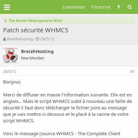
Connexion
S'inscrire
The World (Hébergement Web)
Patch sécurité WHMCS
A
D
BreizhHosting
29/5/12
u
a
t
t
BreizhHosting
e
e
New Member
u
d
r
e
29/5/12
d
d
#1
e
é
Bonjour,
l
b
a
u
d
t
Merci de diffuser en masse l'information suivante. Elle est en
i
anglais... Mais le script WHMCS subit à nouveau une faille de
s
sécurité il faut donc télécharger le fichier joint au message
c
que je vais mettre ci-dessous et le placé à la racine de votre
u
script WHMCS.
s
s
i
Voici le message (source
WHMCS - The Complete Client