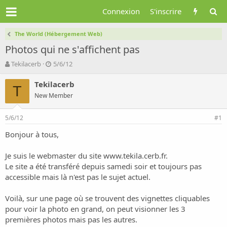
Connexion
S'inscrire
The World (Hébergement Web)
Photos qui ne s'affichent pas
A
D
Tekilacerb
5/6/12
u
a
t
t
Tekilacerb
T
e
e
New Member
u
d
r
e
5/6/12
d
d
#1
e
é
Bonjour à tous,
l
b
a
u
d
t
Je suis le webmaster du site
www.tekila.cerb.fr
.
i
Le site a été transféré depuis samedi soir et toujours pas
s
accessible mais là n'est pas le sujet actuel.
c
u
Voilà, sur une page où se trouvent des vignettes cliquables
s
pour voir la photo en grand, on peut visionner les 3
s
i
premières photos mais pas les autres.