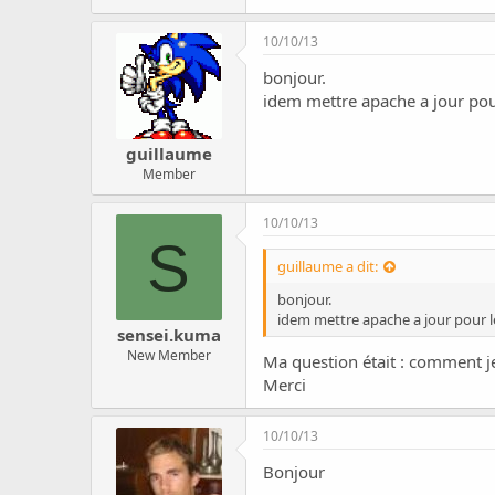
c
u
10/10/13
s
s
bonjour.
i
idem mettre apache a jour pour
o
n
guillaume
Member
10/10/13
S
guillaume a dit:
bonjour.
idem mettre apache a jour pour le
sensei.kuma
New Member
Ma question était : comment je f
Merci
10/10/13
Bonjour