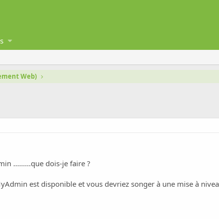
s
gement Web)
........que dois-je faire ?
dmin est disponible et vous devriez songer à une mise à niveau. 