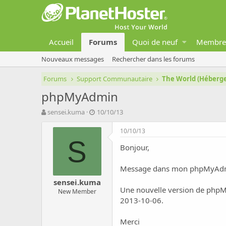
Accueil
Forums
Quoi de neuf
Membre
Nouveaux messages
Rechercher dans les forums
Forums
Support Communautaire
The World (Héber
phpMyAdmin
A
D
sensei.kuma
10/10/13
u
a
t
t
10/10/13
e
e
S
Bonjour,
u
d
r
e
d
d
Message dans mon phpMyAdmin .
e
é
sensei.kuma
l
b
Une nouvelle version de phpMyA
New Member
a
u
2013-10-06.
d
t
i
s
Merci