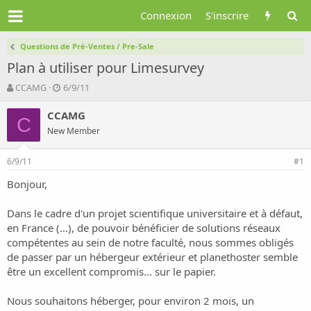
Connexion
S'inscrire
Questions de Pré-Ventes / Pre-Sale
Plan à utiliser pour Limesurvey
A
D
CCAMG
6/9/11
u
a
t
t
CCAMG
C
e
e
New Member
u
d
r
e
6/9/11
d
d
#1
e
é
Bonjour,
l
b
a
u
d
t
Dans le cadre d'un projet scientifique universitaire et à défaut,
i
en France (...), de pouvoir bénéficier de solutions réseaux
s
compétentes au sein de notre faculté, nous sommes obligés
c
de passer par un hébergeur extérieur et planethoster semble
u
être un excellent compromis... sur le papier.
s
s
i
Nous souhaitons héberger, pour environ 2 mois, un