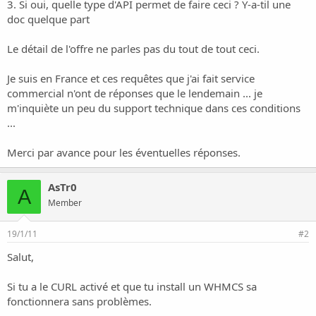
o
3. Si oui, quelle type d'API permet de faire ceci ? Y-a-til une
n
doc quelque part
Le détail de l'offre ne parles pas du tout de tout ceci.
Je suis en France et ces requêtes que j'ai fait service
commercial n'ont de réponses que le lendemain ... je
m'inquiète un peu du support technique dans ces conditions
...
Merci par avance pour les éventuelles réponses.
AsTr0
A
Member
19/1/11
#2
Salut,
Si tu a le CURL activé et que tu install un WHMCS sa
fonctionnera sans problèmes.