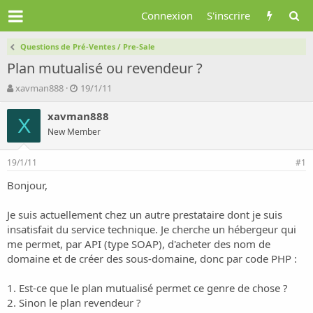
Connexion
S'inscrire
Questions de Pré-Ventes / Pre-Sale
Plan mutualisé ou revendeur ?
A
D
xavman888
19/1/11
u
a
t
t
xavman888
X
e
e
New Member
u
d
r
e
19/1/11
d
d
#1
e
é
Bonjour,
l
b
a
u
d
t
Je suis actuellement chez un autre prestataire dont je suis
i
insatisfait du service technique. Je cherche un hébergeur qui
s
me permet, par API (type SOAP), d'acheter des nom de
c
domaine et de créer des sous-domaine, donc par code PHP :
u
s
1. Est-ce que le plan mutualisé permet ce genre de chose ?
s
i
2. Sinon le plan revendeur ?