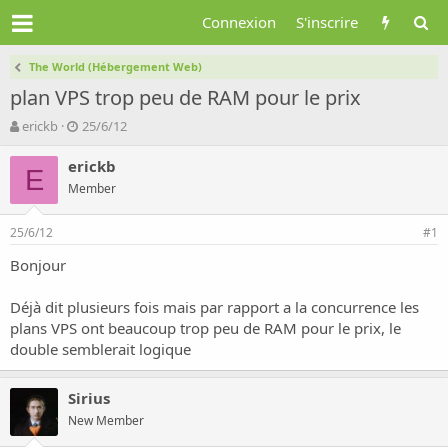
Connexion
S'inscrire
The World (Hébergement Web)
plan VPS trop peu de RAM pour le prix
A
D
erickb
25/6/12
u
a
t
t
erickb
E
e
e
Member
u
d
r
e
25/6/12
d
d
#1
e
é
Bonjour
l
b
a
u
d
t
Déjà dit plusieurs fois mais par rapport a la concurrence les
i
plans VPS ont beaucoup trop peu de RAM pour le prix, le
s
double semblerait logique
c
u
s
Sirius
s
New Member
i