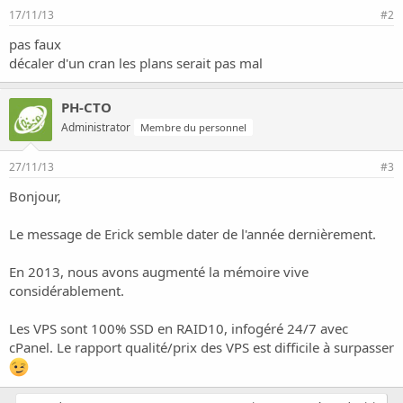
o
17/11/13
#2
n
pas faux
décaler d'un cran les plans serait pas mal
PH-CTO
Administrator
Membre du personnel
27/11/13
#3
Bonjour,
Le message de Erick semble dater de l'année dernièrement.
En 2013, nous avons augmenté la mémoire vive
considérablement.
Les VPS sont 100% SSD en RAID10, infogéré 24/7 avec
cPanel. Le rapport qualité/prix des VPS est difficile à surpasser