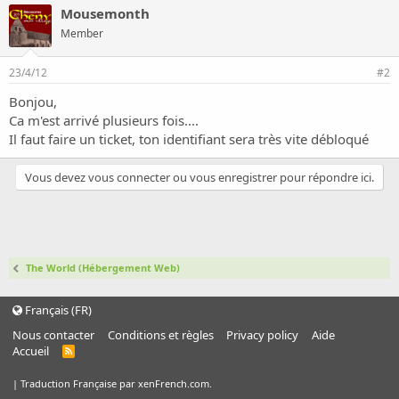
o
Mousemonth
n
Member
23/4/12
#2
Bonjou,
Ca m'est arrivé plusieurs fois....
Il faut faire un ticket, ton identifiant sera très vite débloqué
Vous devez vous connecter ou vous enregistrer pour répondre ici.
The World (Hébergement Web)
Français (FR)
Nous contacter
Conditions et règles
Privacy policy
Aide
Accueil
R
S
S
|
Traduction Française par xenFrench.com.