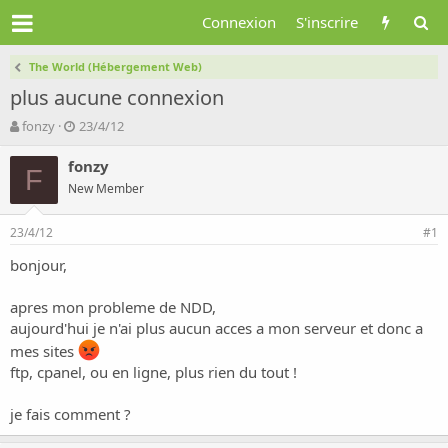
Connexion
S'inscrire
The World (Hébergement Web)
plus aucune connexion
A
D
fonzy
23/4/12
u
a
t
t
fonzy
F
e
e
New Member
u
d
r
e
23/4/12
d
d
#1
e
é
bonjour,
l
b
a
u
d
t
apres mon probleme de NDD,
i
aujourd'hui je n'ai plus aucun acces a mon serveur et donc a
s
mes sites
c
ftp, cpanel, ou en ligne, plus rien du tout !
u
s
je fais comment ?
s
i