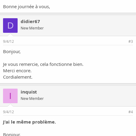
Bonne journée à vous,
didier67
D
New Member
9/4/12
#3
Bonjour,
Je vous remercie, cela fonctionne bien.
Merci encore.
Cordialement.
inquist
I
New Member
9/4/12
#4
J'ai le même problème.
Bonjour,