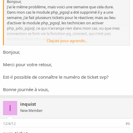
Bonjour,
J'ai le même problème, mais voici une semaine que cela dure.
Dans mon cas le module php_pgsql a été supprimé il y a une
semaine, j'ai fait plusieurs tickets pour le réactiver, mais au lieu
d'activer le module php_pgsql, les technicien on activer
php_pdo_pgsql, ce qui n'arrange rien dans mon cas, vu que mes
connection se font vie la fonction pg_connect, qui n'est pas
reconnue dans php_pdo_pgsql.
Cliquez pour agrandir...
Le site a fonctionné parfaitement durant + d'un an et là... plus rien.
Bonjour,
J'espère que cela va finir par se solutionné, vu que mes clients sont
Merci pour votre retour,
sur mon dos depuis plus d'une semaine.
Est-il possible de connaître le numéro de ticket svp?
Bonne journée à vous,
inquist
I
New Member
12/4/12
#6