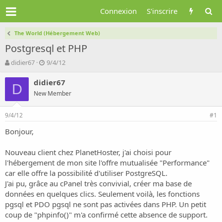
Connexion
S'inscrire
The World (Hébergement Web)
Postgresql et PHP
A
D
didier67
9/4/12
u
a
t
t
didier67
D
e
e
New Member
u
d
r
e
9/4/12
d
d
#1
e
é
Bonjour,
l
b
a
u
d
t
Nouveau client chez PlanetHoster, j'ai choisi pour
i
l'hébergement de mon site l'offre mutualisée "Performance"
s
car elle offre la possibilité d'utiliser PostgreSQL.
c
J'ai pu, grâce au cPanel très convivial, créer ma base de
u
données en quelques clics. Seulement voilà, les fonctions
s
pgsql et PDO pgsql ne sont pas activées dans PHP. Un petit
s
i
coup de "phpinfo()" m'a confirmé cette absence de support.