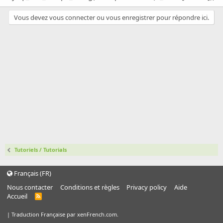
i
o
Vous devez vous connecter ou vous enregistrer pour répondre ici.
n
Tutoriels / Tutorials
Français (FR)
Nous contacter
Conditions et règles
Privacy policy
Aide
Accueil
R
S
S
|
Traduction Française par xenFrench.com.