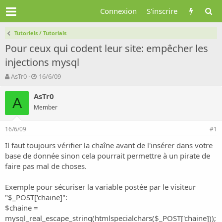
Connexion
S'inscrire
Tutoriels / Tutorials
Pour ceux qui codent leur site: empêcher les
injections mysql
A
D
AsTr0
16/6/09
u
a
t
t
AsTr0
A
e
e
Member
u
d
r
e
16/6/09
d
d
#1
e
é
Il faut toujours vérifier la chaîne avant de l'insérer dans votre
l
b
base de donnée sinon cela pourrait permettre à un pirate de
a
u
d
t
faire pas mal de choses.
i
s
Exemple pour sécuriser la variable postée par le visiteur
c
"$_POST['chaine]":
u
$chaine =
s
mysql_real_escape_string(htmlspecialchars($_POST['chaine]));
s