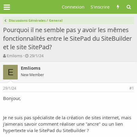
Connexion
S'inscrire
Discussions Générales / General
Pourquoi il ne semble pas y avoir les mêmes
fonctionnalités entre le SitePad du SiteBuilder
et le site SitePad?
A
D
Emlioms
29/1/24
u
a
t
t
Emlioms
E
e
e
New Member
u
d
r
e
29/1/24
d
d
#1
e
é
Bonjour,
l
b
a
u
d
t
i
Je ne suis pas spécialiste de la création de sites internet, mais
s
j'aimerais savoir comment réaliser une "ancre" ou un lien
c
hypertexte via le SitePad du SiteBuilder ?
u