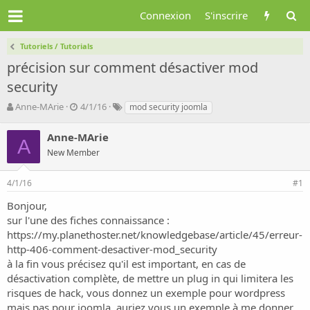
Connexion
S'inscrire
Tutoriels / Tutorials
précision sur comment désactiver mod
security
A
D
T
Anne-MArie
4/1/16
mod security joomla
u
a
a
t
t
g
Anne-MArie
A
e
e
s
New Member
u
d
r
e
d
d
4/1/16
#1
e
é
Bonjour,
l
b
a
u
sur l'une des fiches connaissance :
d
t
https://my.planethoster.net/knowledgebase/article/45/erreur-
i
http-406-comment-desactiver-mod_security
s
à la fin vous précisez qu'il est important, en cas de
c
désactivation complète, de mettre un plug in qui limitera les
u
risques de hack, vous donnez un exemple pour wordpress
s
s
mais pas pour joomla, auriez vous un exemple à me donner