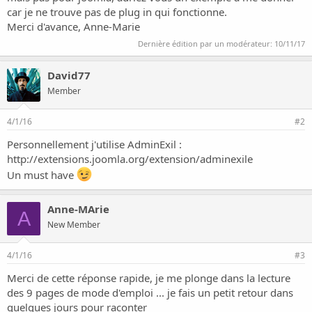
i
car je ne trouve pas de plug in qui fonctionne.
o
Merci d'avance, Anne-Marie
n
Dernière édition par un modérateur:
10/11/17
David77
Member
4/1/16
#2
Personnellement j'utilise AdminExil :
http://extensions.joomla.org/extension/adminexile
Un must have
Anne-MArie
A
New Member
4/1/16
#3
Merci de cette réponse rapide, je me plonge dans la lecture
des 9 pages de mode d'emploi ... je fais un petit retour dans
quelques jours pour raconter