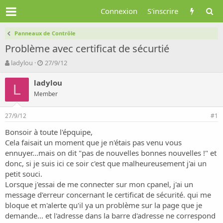
Connexion
S'inscrire
Panneaux de Contrôle
Problème avec certificat de sécurtié
A
D
ladylou
27/9/12
u
a
t
t
ladylou
L
e
e
Member
u
d
r
e
27/9/12
d
d
#1
e
é
Bonsoir à toute l'épquipe,
l
b
Cela faisait un moment que je n'étais pas venu vous
a
u
d
t
ennuyer...mais on dit "pas de nouvelles bonnes nouvelles !" et
i
donc, si je suis ici ce soir c'est que malheureusement j'ai un
s
petit souci.
c
Lorsque j'essai de me connecter sur mon cpanel, j'ai un
u
message d'erreur concernant le certificat de sécurité. qui me
s
bloque et m'alerte qu'il ya un problème sur la page que je
s
i
demande... et l'adresse dans la barre d'adresse ne correspond