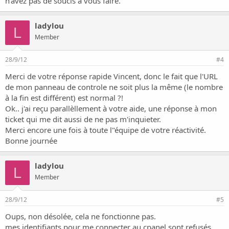
n'avez pas de soucis a vous faire.
ladylou
L
Member
28/9/12
#4
Merci de votre réponse rapide Vincent, donc le fait que l'URL
de mon panneau de controle ne soit plus la même (le nombre
à la fin est différent) est normal ?!
Ok.. j'ai reçu parallèllement à votre aide, une réponse à mon
ticket qui me dit aussi de ne pas m'inquieter.
Merci encore une fois à toute l"équipe de votre réactivité.
Bonne journée
ladylou
L
Member
28/9/12
#5
Oups, non désolée, cela ne fonctionne pas.
mes identifiants pour me connecter au cpanel sont refusés....