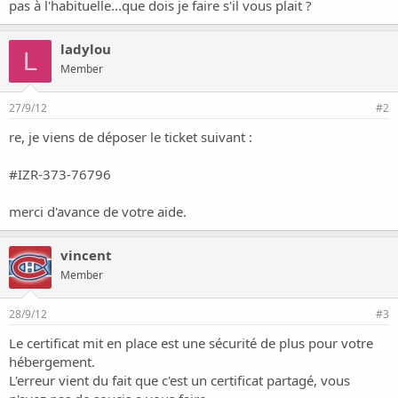
o
pas à l'habituelle...que dois je faire s'il vous plait ?
n
ladylou
L
Member
27/9/12
#2
re, je viens de déposer le ticket suivant :
#IZR-373-76796
merci d'avance de votre aide.
vincent
Member
28/9/12
#3
Le certificat mit en place est une sécurité de plus pour votre
hébergement.
L'erreur vient du fait que c'est un certificat partagé, vous