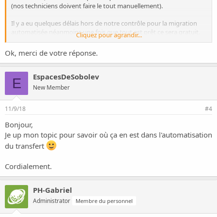
(nos techniciens doivent faire le tout manuellement).
Il y a eu quelques délais hors de notre contrôle pour la migration
automatisée néanmoins une fois que tout est prêt ce sera gratuit.
Cliquez pour agrandir...
Merci pour votre confiance!
Ok, merci de votre réponse.
EspacesDeSobolev
E
New Member
11/9/18
#4
Bonjour,
Je up mon topic pour savoir où ça en est dans l'automatisation
du transfert
Cordialement.
PH-Gabriel
Administrator
Membre du personnel