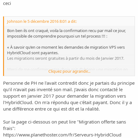
o
ceci
n
Johnson le 5 décembre 2016 8:01 a dit:
Bon ben ils ont craqué, voila la confirmation recu par mail ce jour,
impossible de comprendre pourquoi un tel process !!! :
« À savoir qu’en ce moment les demandes de migration VPS vers
HybridCloud sont payantes.
Les migrations seront gratuites à partir du mois de Janvier 2017.
Merci de me confirmer votre choix soit d’obtenir une migration en
Cliquez pour agrandir...
primeur ou attendre la migration gratuite. »
Personne de PH ne l'avait contredit donc je partais du principe
qu'il n'avait pas inventé son mail. J'avais donc contacté le
support en janvier 2017 pour demander la migration vers
l'HybridCloud. On m'a répondu que c'était payant. Donc il y a
une différence entre ce qui est dit et la réalité.
Sur la page ci-dessous on peut lire "Migration offerte sans
frais":
https://www.planethoster.com/fr/Serveurs-HybridCloud