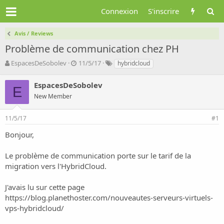
Connexion
S'inscrire
Avis / Reviews
Problème de communication chez PH
A
D
T
EspacesDeSobolev
11/5/17
hybridcloud
u
a
a
t
t
g
EspacesDeSobolev
E
e
e
s
New Member
u
d
r
e
d
d
11/5/17
#1
e
é
Bonjour,
l
b
a
u
d
t
Le problème de communication porte sur le tarif de la
i
migration vers l'HybridCloud.
s
c
J'avais lu sur cette page
u
https://blog.planethoster.com/nouveautes-serveurs-virtuels-
s
s
vps-hybridcloud/
i