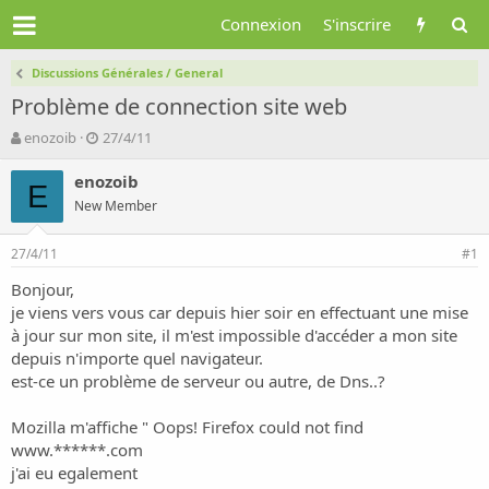
Connexion
S'inscrire
Discussions Générales / General
Problème de connection site web
A
D
enozoib
27/4/11
u
a
t
t
enozoib
E
e
e
New Member
u
d
r
e
27/4/11
d
d
#1
e
é
Bonjour,
l
b
je viens vers vous car depuis hier soir en effectuant une mise
a
u
d
t
à jour sur mon site, il m'est impossible d'accéder a mon site
i
depuis n'importe quel navigateur.
s
est-ce un problème de serveur ou autre, de Dns..?
c
u
Mozilla m'affiche " Oops! Firefox could not find
s
www.******.com
s
i
j'ai eu egalement