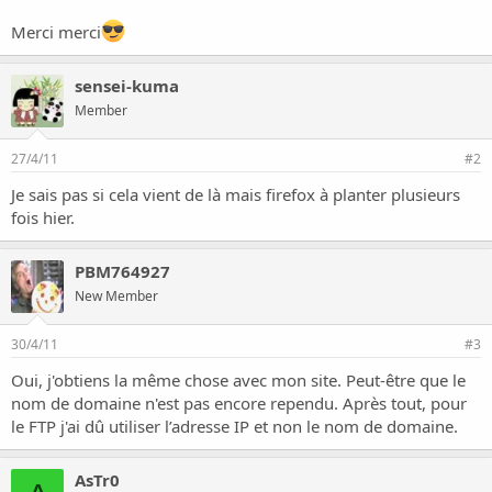
o
n
Merci merci
sensei-kuma
Member
27/4/11
#2
Je sais pas si cela vient de là mais firefox à planter plusieurs
fois hier.
PBM764927
New Member
30/4/11
#3
Oui, j'obtiens la même chose avec mon site. Peut-être que le
nom de domaine n'est pas encore rependu. Après tout, pour
le FTP j'ai dû utiliser l’adresse IP et non le nom de domaine.
AsTr0