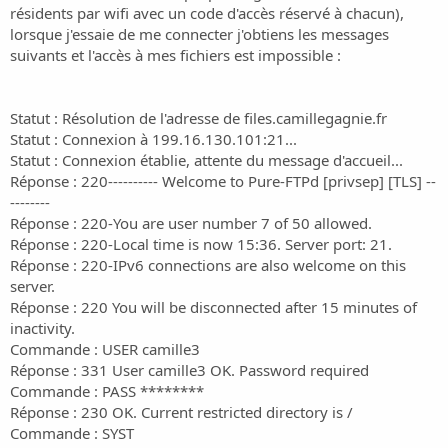
i
résidents par wifi avec un code d'accès réservé à chacun),
o
lorsque j'essaie de me connecter j'obtiens les messages
n
suivants et l'accès à mes fichiers est impossible :
Statut : Résolution de l'adresse de files.camillegagnie.fr
Statut : Connexion à 199.16.130.101:21...
Statut : Connexion établie, attente du message d'accueil...
Réponse : 220---------- Welcome to Pure-FTPd [privsep] [TLS] --
--------
Réponse : 220-You are user number 7 of 50 allowed.
Réponse : 220-Local time is now 15:36. Server port: 21.
Réponse : 220-IPv6 connections are also welcome on this
server.
Réponse : 220 You will be disconnected after 15 minutes of
inactivity.
Commande : USER camille3
Réponse : 331 User camille3 OK. Password required
Commande : PASS ********
Réponse : 230 OK. Current restricted directory is /
Commande : SYST