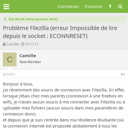
Connexion
S'inscrire
The World (Hébergement Web)
Problème Filezilla (erreur Impossible de lire
depuis le socket : ECONNRESET)
A
D
Camille
5/11/11
u
a
t
t
Camille
C
e
e
New Member
u
d
r
e
5/11/11
d
d
#1
e
é
Bonjour à tous,
l
b
j'ai récemment des soucis de connexion avec Filezilla. En effet,
a
u
d
t
lorsque j'étais chez mes parents (connexion à une freebox en
i
wifi), je n'avais aucun soucis à me connecter avec Filezilla ou à
s
uploader mes fichiers (aucun soucis dans mes paramètres de
c
connexion donc)
u
et depuis que je suis rentrée dans ma résidence étudiante (où
s
la connexion internet est proposée globalement à tous les
s