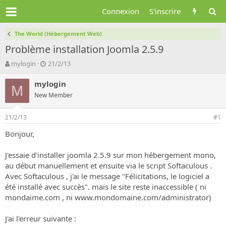
Connexion
S'inscrire
The World (Hébergement Web)
Problème installation Joomla 2.5.9
A
D
mylogin
21/2/13
u
a
t
t
mylogin
M
e
e
New Member
u
d
r
e
21/2/13
d
d
#1
e
é
Bonjour,
l
b
a
u
d
t
J'essaie d'installer joomla 2.5.9 sur mon hébergement mono,
i
au début manuellement et ensuite via le script Softaculous .
s
Avec Softaculous , j'ai le message "Félicitations, le logiciel a
c
été installé avec succès". mais le site reste inaccessible ( ni
u
mondaime.com
, ni
www.mondomaine.com/administrator
)
s
s
i
J'ai l'erreur suivante :